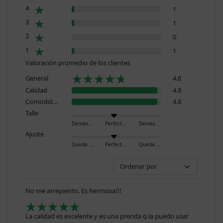
4
1
3
1
2
0
1
1
Valoración promedio de los clientes
General
4.8
Calidad
4.8
Comodidad
4.8
Talle
Demasiado pequeño
Perfecto
Demasiado grande
Ajuste
Queda ajustado
Perfecto
Queda holgado
No me arrepiento. Es hermosa!!!
La calidad es excelente y es una prenda q la puedo usar