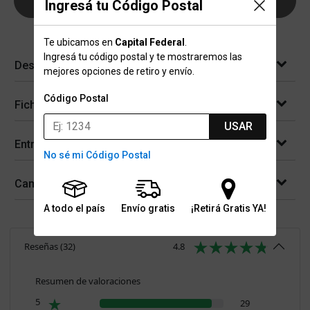
AGREGAR AL CARRITO
Ingresá tu Código Postal
Te ubicamos en
Capital Federal
.
Ingresá tu código postal y te mostraremos las
Descripción
mejores opciones de retiro y envío.
Código Postal
Ficha técnica
USAR
Entregas
No sé mi Código Postal
Cambios y devoluciones
A todo el país
Envío gratis
¡Retirá Gratis YA!
Reseñas
(
32
)
4.8
Resumen de valoraciones
5
29