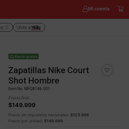
Mi cuenta
ez 🎈
Unite a
Envío gratis
Zapatillas Nike Court
Shot Hombre
Item No.
NIFQ8146-001
Precio final
$149.999
Precio sin impuestos nacionales:
$123.966
Precio por unidad:
$149.999