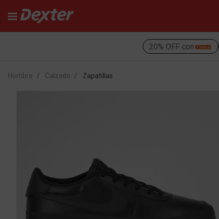
20% OFF con
Hombre
Calzado
Zapatillas