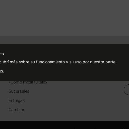
Ayuda
Redes Sociales
Ce
es
Condiciones de pago
Facebook
cubrí más sobre su funcionamiento y su uso por nuestra parte.
Preguntas Frecuentes
Instagram
n.
¿Cómo comprar?
¿Cómo medir tu talle?
Sucursales
Entregas
Cambios