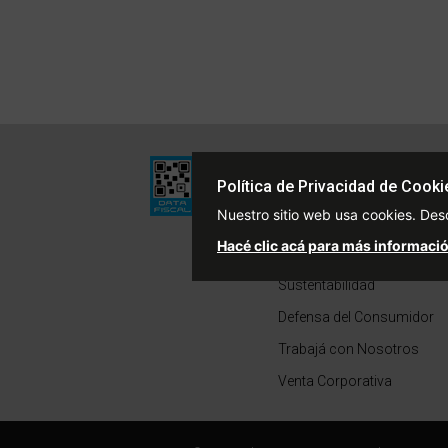
Institucional
Política de Privacidad de Cooki
Quiénes Somos
Nuestro sitio web usa cookies. Des
Políticas de Privacidad
Hacé clic acá para más informació
Términos y Condiciones
Sustentabilidad
Defensa del Consumidor
Trabajá con Nosotros
Venta Corporativa