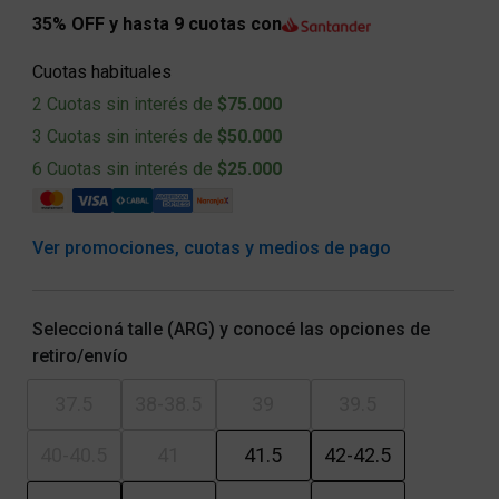
35% OFF y hasta 9 cuotas con
Cuotas habituales
2 Cuotas sin interés de
$75.000
3 Cuotas sin interés de
$50.000
6 Cuotas sin interés de
$25.000
Ver promociones, cuotas y medios de pago
Seleccioná talle (ARG) y conocé las opciones de
retiro/envío
37.5
38-38.5
39
39.5
40-40.5
41
41.5
42-42.5