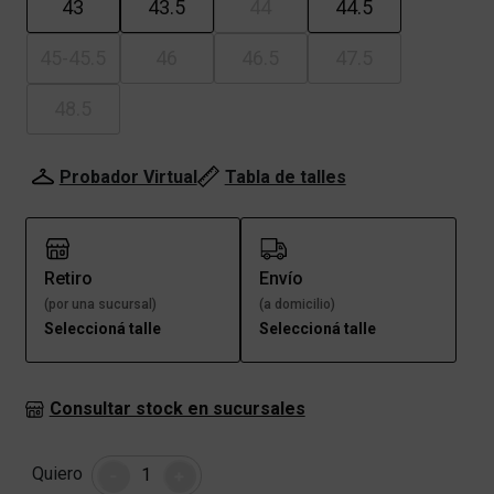
43
43.5
44
44.5
45-45.5
46
46.5
47.5
48.5
Probador Virtual
Tabla de talles
Retiro
Envío
(por una sucursal)
(a domicilio)
Seleccioná talle
Seleccioná talle
Consultar stock en sucursales
Cantidad
Quiero
-
+