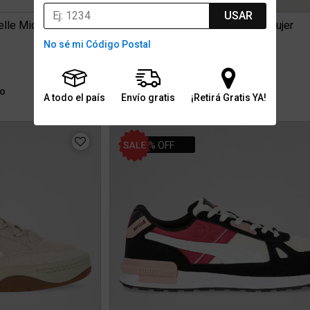
USAR
lle Mid Mujer
Zapatillas Puma Rbd Break Low Mujer
No sé mi Código Postal
$129.999
0
3 cuotas sin interés de $43.333
ío
Stock para envío
A todo el país
Envío gratis
¡Retirá Gratis YA!
11% OFF