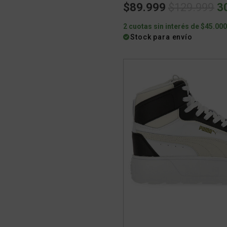
Price redu
to
$89.999
$129.999
3
2 cuotas sin interés de $45.00
Stock para envío