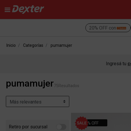
20% OFF con
Inicio
Categorías
pumamujer
Ingresá tu
c
pumamujer
75
Resultados
10% OFF
Retiro por sucursal
Refine by Retiro por sucursal: Retiro por sucursal