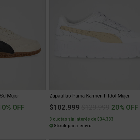
 Sd Mujer
Zapatillas Puma Karmen Ii Idol Mujer
uced from
o
Price reduced fro
to
10% OFF
$102.999
$129.999
20% OFF
6
3 cuotas sin interés de $34.333
Stock para envío