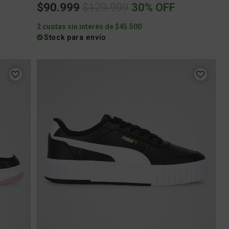
Price reduced from
to
$90.999
$129.999
30% OFF
2 cuotas sin interés de $45.500
Stock para envío