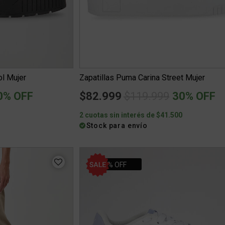
ol Mujer
Zapatillas Puma Carina Street Mujer
ced from
Price reduced from
to
0% OFF
$82.999
$119.999
30% OFF
0
2 cuotas sin interés de $41.500
Stock para envío
10% OFF