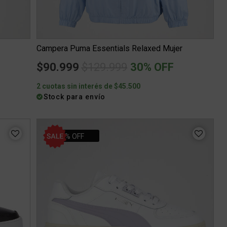
Campera Puma Essentials Relaxed Mujer
Price reduced from
to
$90.999
$129.999
30% OFF
2 cuotas sin interés de $45.500
Stock para envío
30% OFF