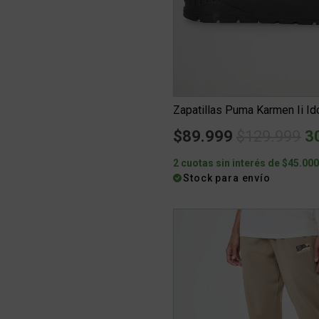
Zapatillas Puma Karmen Ii Id
Price redu
to
$89.999
$129.999
3
2 cuotas sin interés de $45.00
Stock para envío