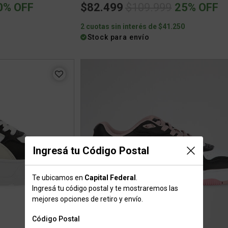
ced from
Price reduced from
to
0% OFF
$82.499
$109.999
25% OFF
0
2 cuotas sin interés de $41.250
Stock para envío
Ingresá tu Código Postal
Te ubicamos en
Capital Federal
.
Ingresá tu código postal y te mostraremos las
mejores opciones de retiro y envío.
Código Postal