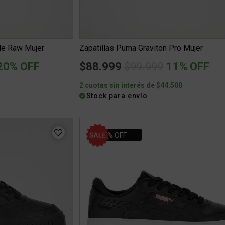
yle Raw Mujer
Zapatillas Puma Graviton Pro Mujer
uced from
o
Price reduced from
to
20% OFF
$88.999
$99.999
11% OFF
3
2 cuotas sin interés de $44.500
Stock para envío
30% OFF