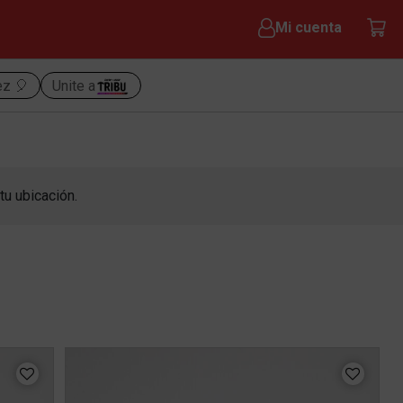
Mi cuenta
ez 🎈
Unite a
tu ubicación.