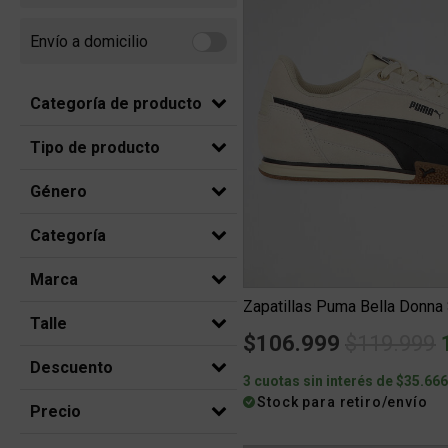
Envío a domicilio
Refine by Envío a domicilio: Envio a domicilio
Categoría de producto
Tipo de producto
Género
Categoría
Marca
Zapatillas Puma Bella Donna
Talle
Price red
t
$106.999
$119.999
Descuento
3 cuotas sin interés de $35.66
Stock para retiro/envío
Precio