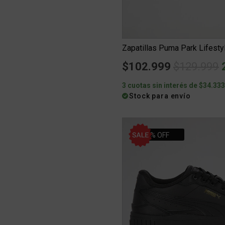
Zapatillas Puma Park Lifest
Price red
t
$102.999
$129.999
3 cuotas sin interés de $34.33
Stock para envío
30% OFF