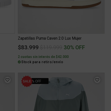
Zapatillas Puma Caven 2.0 Lux Mujer
Price reduced from
to
$83.999
$119.999
30% OFF
2 cuotas sin interés de $42.000
Stock para retiro/envío
40% OFF