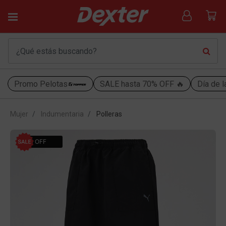
Promo Pelotas
SALE hasta 70% OFF 🔥
Día de l
Mujer
Indumentaria
Polleras
30% OFF