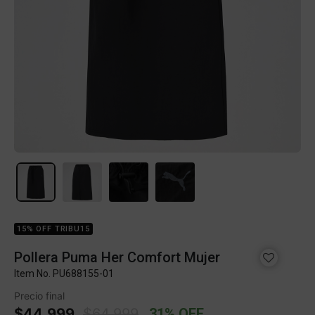
15% OFF TRIBU15
Pollera Puma Her Comfort Mujer
Item No.
PU688155-01
Precio final
Price reduced from
to
$44.999
$64.999
31% OFF