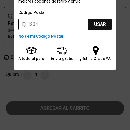
mejores opciones de retiro y envío.
Código Postal
Retiro
Envío
USAR
(por una sucursal)
(a domicilio)
No sé mi Código Postal
Seleccioná talle
Seleccioná talle
Consultar stock en sucursales
A todo el país
Envío gratis
¡Retirá Gratis YA!
Cantidad
Quiero
-
+
AGREGAR AL CARRITO