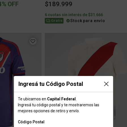
ced from
4% OFF
$189.999
0
6 cuotas sin interés de $31.666
Stock para envío
Gratis
Ingresá tu Código Postal
Te ubicamos en
Capital Federal
.
Ingresá tu código postal y te mostraremos las
mejores opciones de retiro y envío.
Código Postal