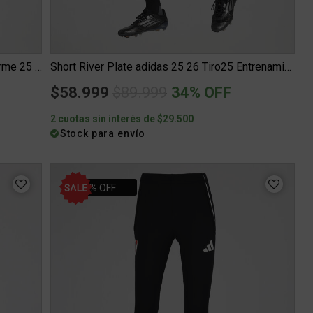
Camiseta River Plate adidas Tercer Uniforme 25 26 Mujer
Short River Plate adidas 25 26 Tiro25 Entrenamiento Hombre
Price reduced from
to
$58.999
$89.999
34% OFF
2 cuotas sin interés de $29.500
Stock para envío
34% OFF