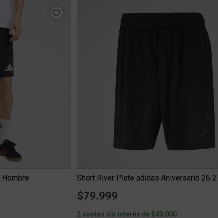
A Hombre
$79.999
0
2 cuotas sin interés de $40.000