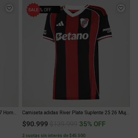
35% OFF
Short River Plate adidas Aniversario 26 27 Hombre
Camiseta adidas River Plate Suplente 25 26 Mujer
Price reduced from
to
$90.999
$139.999
35% OFF
2 cuotas sin interés de $45.500