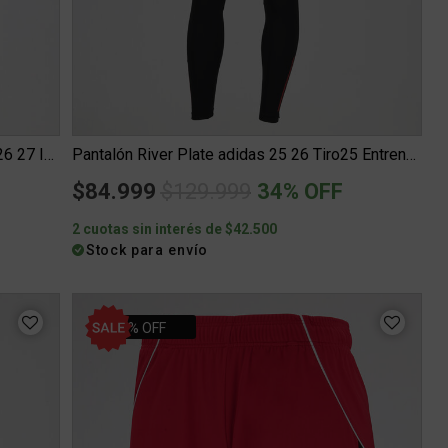
Camiseta River Plate adidas Aniversario 26 27 Infantil
Pantalón River Plate adidas 25 26 Tiro25 Entrenamiento Hombr...
Price reduced from
to
$84.999
$129.999
34% OFF
2 cuotas sin interés de $42.500
Stock para envío
35% OFF