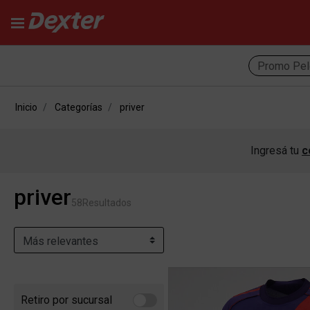
Promo Pel
Inicio
Categorías
priver
Ingresá tu
c
priver
58
Resultados
Retiro por sucursal
Refine by Retiro por sucursal: Retiro por sucursal