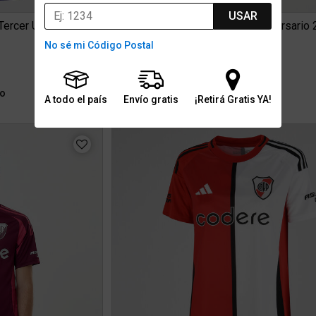
USAR
Camiseta River Plate adidas Tercer Uniforme 2026 Hombre
No sé mi Código Postal
$169.999
0
6 cuotas sin interés de $28.333
ío
Stock para envío
Gratis
A todo el país
Envío gratis
¡Retirá Gratis YA!