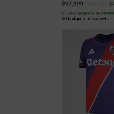
Price redu
to
$97.999
$149.999
3
2 cuotas sin interés de $49.00
Stock para retiro/envío