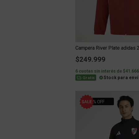
Campera River Plate adidas
$249.999
6 cuotas sin interés de $41.66
Stock para env
Gratis
34% OFF