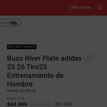
Mi cuenta
nite a
15% OFF TRIBU15
Buzo River Plate adidas
25 26 Tiro25
Entrenamiento de
Hombre
Item No.
ADJN5720
Precio final
Price reduced from
to
$84.999
$129.999
35% OFF