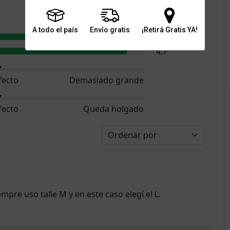
4.7
A todo el país
Envío gratis
¡Retirá Gratis YA!
4.7
4.7
fecto
Demasiado grande
fecto
Queda holgado
empre uso talle M y en este caso elegí el L.