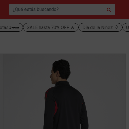
otas
SALE hasta 70% OFF 🔥
Día de la Niñez 🎈
U