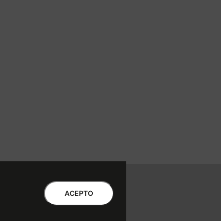
ntro de Atención al Cliente
ACEPTO
Libro de quejas Online
WhatsApp | Lu a Vi 9 a 20 | Sa 9 a 17