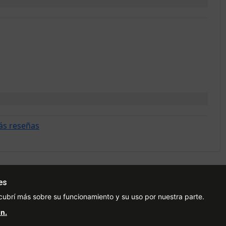
ás reseñas
es
Ayuda
Redes Sociales
Ce
cubrí más sobre su funcionamiento y su uso por nuestra parte.
Condiciones de pago
Facebook
n.
Preguntas Frecuentes
Instagram