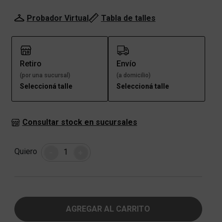
Probador Virtual
Tabla de talles
Retiro
Envío
(por una sucursal)
(a domicilio)
Seleccioná talle
Seleccioná talle
Consultar stock en sucursales
Cantidad
Quiero
-
+
AGREGAR AL CARRITO