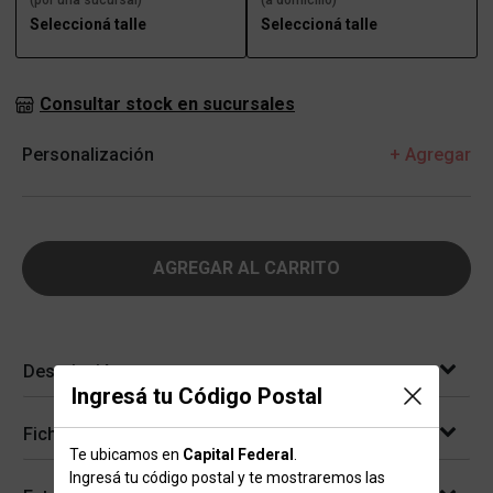
(por una sucursal)
(a domicilio)
Seleccioná talle
Seleccioná talle
Consultar stock en sucursales
Personalización
+ Agregar
AGREGAR AL CARRITO
Descripción
Ingresá tu Código Postal
Ficha técnica
Te ubicamos en
Capital Federal
.
Ingresá tu código postal y te mostraremos las