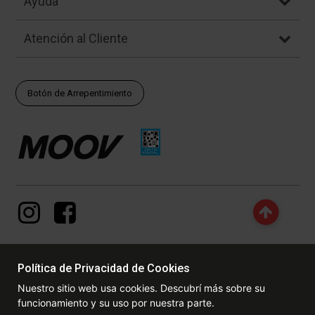
Ayuda
Atención al Cliente
Botón de Arrepentimiento
Política de Privacidad de Cookies
© Copyright - 2017 - 2026 www.dexter.com.ar, TODOS LOS
Nuestro sitio web usa cookies. Descubrí más sobre su
DERECHOS RESERVADOS. Las fotos contenidas en este site, el
funcionamiento y su uso por nuestra parte.
logotipo y las marcas son propiedad de www.dexter.com.ar y/o de