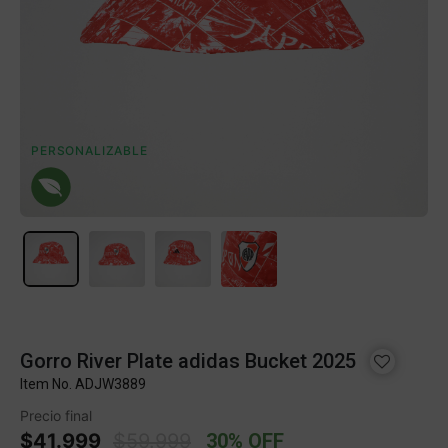
PERSONALIZABLE
Gorro River Plate adidas Bucket 2025
Item No.
ADJW3889
Precio final
Price reduced from
to
$41.999
$59.999
30% OFF