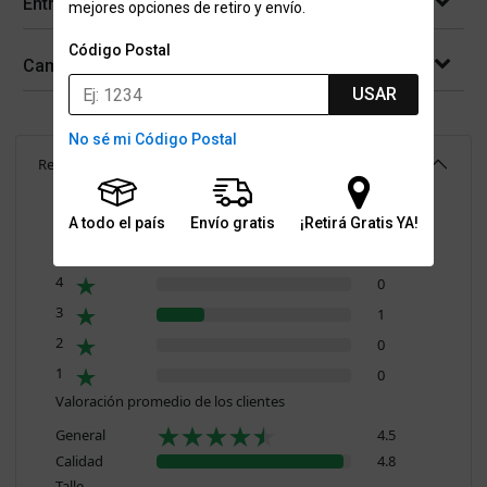
Entregas
mejores opciones de retiro y envío.
Código Postal
Cambios y devoluciones
USAR
No sé mi Código Postal
Reseñas
(
4
)
4.5
Resumen de valoraciones
A todo el país
Envío gratis
¡Retirá Gratis YA!
5
3
4
0
3
1
2
0
1
0
Valoración promedio de los clientes
General
4.5
Calidad
4.8
Talle