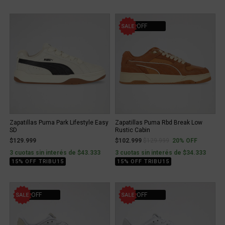
20% OFF
Zapatillas Puma Park Lifestyle Easy
Zapatillas Puma Rbd Break Low
SD
Rustic Cabin
Price reduced from
to
$129.999
$102.999
$129.999
20% OFF
3 cuotas sin interés de $43.333
3 cuotas sin interés de $34.333
15% OFF TRIBU15
15% OFF TRIBU15
20% OFF
20% OFF