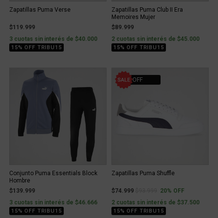
Zapatillas Puma Verse
Zapatillas Puma Club II Era
Memoires Mujer
$119.999
$89.999
3 cuotas sin interés de $40.000
2 cuotas sin interés de $45.000
15% OFF TRIBU15
15% OFF TRIBU15
20% OFF
Conjunto Puma Essentials Block
Zapatillas Puma Shuffle
Hombre
Price reduced from
to
$139.999
$74.999
$93.999
20% OFF
3 cuotas sin interés de $46.666
2 cuotas sin interés de $37.500
15% OFF TRIBU15
15% OFF TRIBU15