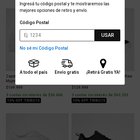
Ingresá tu código postal y te mostraremos las
mejores opciones de retiro y envío.
Código Postal
USAR
No sé mi Código Postal
A todo el país
Envío gratis
¡Retirá Gratis YA!
Zapatillas Puma Shuffle Downtown
Zapatillas Puma Park Lifestyle Raw
Mujer
Gamuza
$109.999
$129.999
3 cuotas sin interés de $36.666
3 cuotas sin interés de $43.333
15% OFF TRIBU15
15% OFF TRIBU15