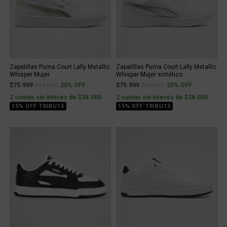
Zapatillas Puma Court Lally Metallic
Zapatillas Puma Court Lally Metallic
Whisper Mujer
Whisper Mujer sintético
Price reduced from
to
Price reduced from
to
$75.999
$94.999
20% OFF
$75.999
$94.999
20% OFF
2 cuotas sin interés de $38.000
2 cuotas sin interés de $38.000
15% OFF TRIBU15
15% OFF TRIBU15