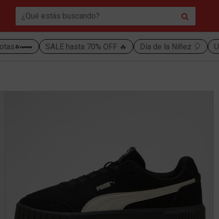
otas
SALE hasta 70% OFF 🔥
Día de la Niñez 🎈
U