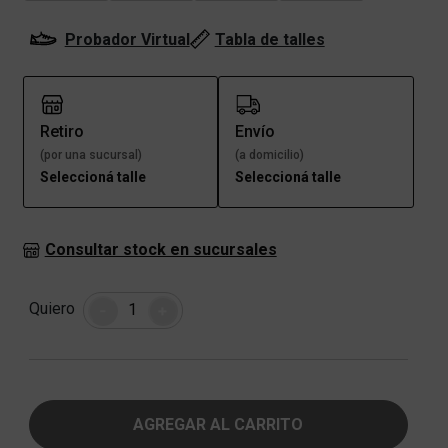
Probador Virtual
Tabla de talles
Retiro
Envío
(por una sucursal)
(a domicilio)
Seleccioná talle
Seleccioná talle
Consultar stock en sucursales
Cantidad
Quiero
-
+
AGREGAR AL CARRITO