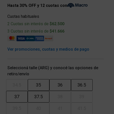
Hasta 30% OFF y 12 cuotas con
Cuotas habituales
2 Cuotas sin interés de
$62.500
3 Cuotas sin interés de
$41.666
Ver promociones, cuotas y medios de pago
Seleccioná talle (ARG) y conocé las opciones de
retiro/envío
34.5
35
36
36.5
37
37.5
38
39
39.5
40
41
41.5