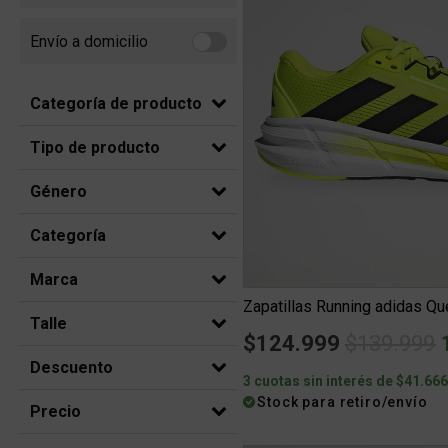
Envío a domicilio
Refine by Envío a domicilio: Envio a domicilio
Categoría de producto
Tipo de producto
Género
Categoría
Marca
Zapatillas Running adidas Q
Talle
Price red
t
$124.999
$139.999
Descuento
3 cuotas sin interés de $41.66
Stock para retiro/envío
Precio