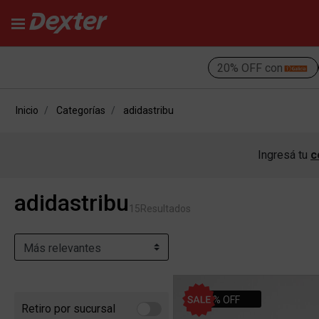
20% OFF con
Inicio
Categorías
adidastribu
Ingresá tu
c
adidastribu
15
Resultados
10% OFF
Retiro por sucursal
Refine by Retiro por sucursal: Retiro por sucursal