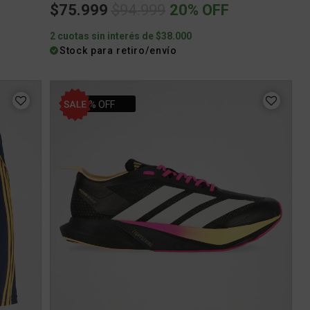
Price reduced from
to
$75.999
$94.999
20% OFF
2 cuotas sin interés de $38.000
Stock para retiro/envío
10% OFF