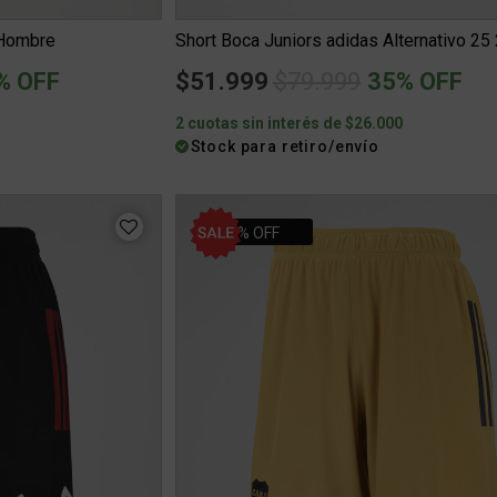
 Hombre
ced from
Price reduced from
to
% OFF
$51.999
$79.999
35% OFF
0
2 cuotas sin interés de $26.000
Stock para retiro/envío
10% OFF