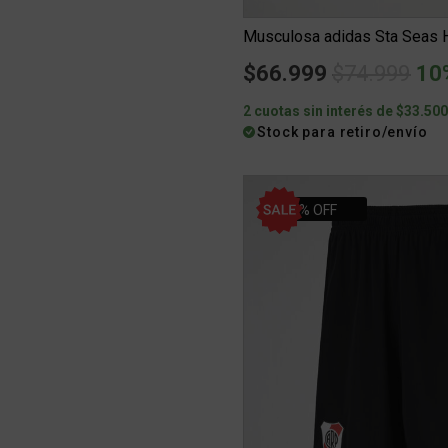
Musculosa adidas Sta Seas
Price redu
to
$66.999
$74.999
10
2 cuotas sin interés de $33.50
Stock para retiro/envío
10% OFF