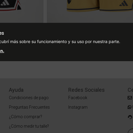
Short Básquet adidas River Plate Suplente Hombre
es
ced from
Price reduced from
to
% OFF
$66.999
$74.999
10% OFF
cubrí más sobre su funcionamiento y su uso por nuestra parte.
0
2 cuotas sin interés de $33.500
n.
Stock para retiro/envío
Ayuda
Redes Sociales
Ce
Condiciones de pago
Facebook
Preguntas Frecuentes
Instagram
¿Cómo comprar?
¿Cómo medir tu talle?