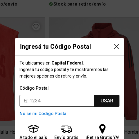
ro/envío
Stock para retiro/envío
Ingresá tu Código Postal
Te ubicamos en
Capital Federal
.
Ingresá tu código postal y te mostraremos las
mejores opciones de retiro y envío.
Código Postal
USAR
No sé mi Código Postal
alla Hombre
Campera River Plate adidas 25 26 Hombr
A todo el país
Envío gratis
¡Retirá Gratis YA!