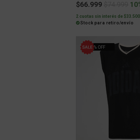
Price redu
to
$66.999
$74.999
10
2 cuotas sin interés de $33.50
Stock para retiro/envío
10% OFF