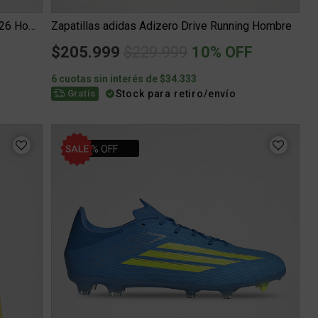
Short Boca Juniors adidas Alternativo 25 26 Hombre
Zapatillas adidas Adizero Drive Running Hombre
Price reduced from
to
$205.999
$229.999
10% OFF
6 cuotas sin interés de $34.333
Stock para retiro/envío
Gratis
30% OFF