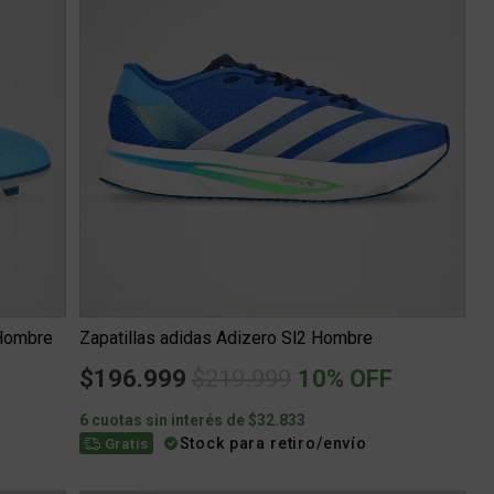
 Hombre
Zapatillas adidas Adizero Sl2 Hombre
Price reduced from
to
$196.999
$219.999
10% OFF
6 cuotas sin interés de $32.833
Stock para retiro/envío
Gratis