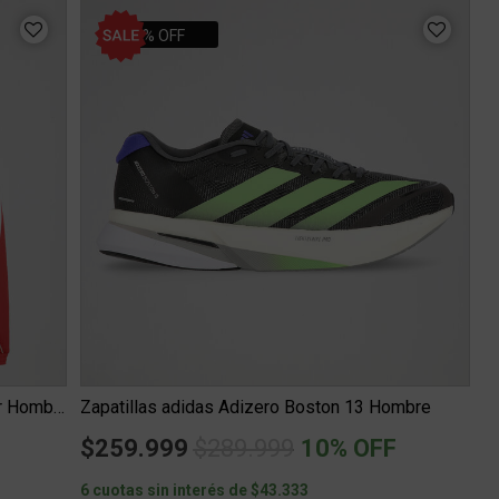
10% OFF
Buzo con Cierre adidas Stadium Poliéster Hombre
Zapatillas adidas Adizero Boston 13 Hombre
m
Price reduced from
to
$259.999
$289.999
10% OFF
6 cuotas sin interés de $43.333