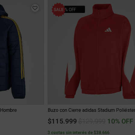
10% OFF
6 Hombre
Price reduced fro
to
$115.999
$129.999
10% OFF
0
3 cuotas sin interés de $38.666