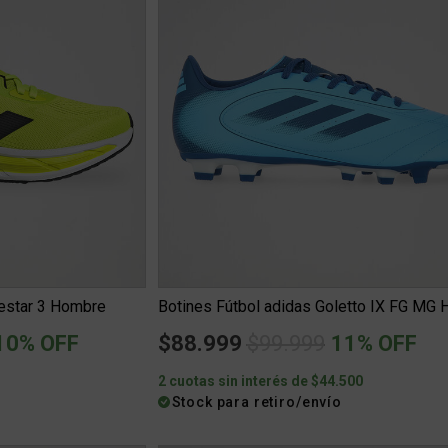
uestar 3 Hombre
Botines Fútbol adidas Goletto IX FG MG
uced from
o
Price reduced from
to
10% OFF
$88.999
$99.999
11% OFF
6
2 cuotas sin interés de $44.500
Stock para retiro/envío