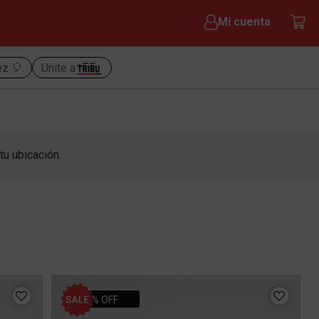
Mi cuenta
ez 🎈
Unite a
tu ubicación.
10% OFF