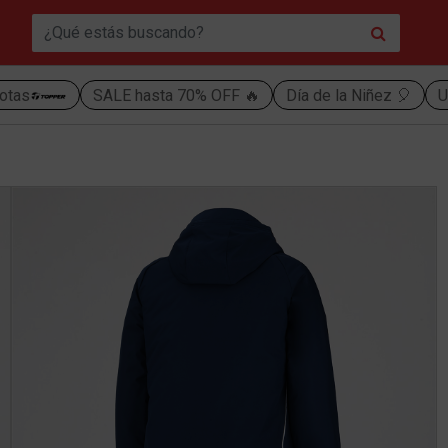
otas
SALE hasta 70% OFF 🔥
Día de la Niñez 🎈
U