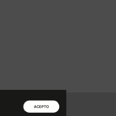
ntro de Atención al Cliente
ACEPTO
Libro de quejas Online