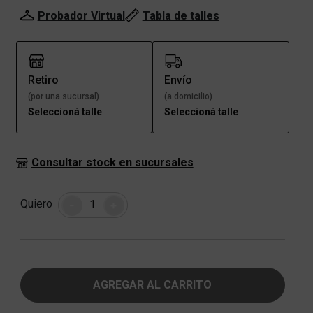
Probador Virtual
Tabla de talles
Retiro
Envío
(por una sucursal)
(a domicilio)
Seleccioná talle
Seleccioná talle
Consultar stock en sucursales
Cantidad
Quiero
-
+
AGREGAR AL CARRITO