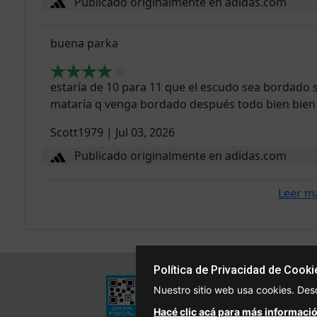
Publicado originalmente en adidas.com
buena parka
estaría de 10 para 11 que el escudo sea bordado 
mataría q venga bordado después todo bien bien
Scott1979
|
Jul 03, 2026
Publicado originalmente en adidas.com
Leer m
Política de Privacidad de Cooki
Institucional
Nuestro sitio web usa cookies. Des
Quiénes Somos
Hacé clic acá para más informació