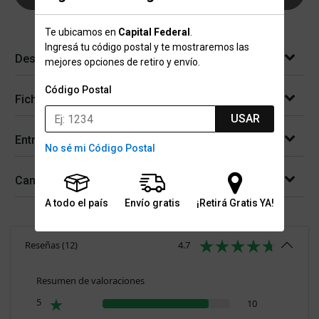
Te ubicamos en
Capital Federal
.
Ingresá tu código postal y te mostraremos las
Descripción
mejores opciones de retiro y envío.
Código Postal
Ficha técnica
USAR
Entregas
No sé mi Código Postal
Cambios y devoluciones
A todo el país
Envío gratis
¡Retirá Gratis YA!
Reseñas
(
12
)
4.7
Resumen de valoraciones
5
10