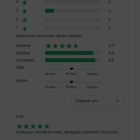
4
0
3
2
2
0
1
0
Valoración promedio de los clientes
General
4.7
Calidad
4.3
Comodidad
4.5
Talle
Demasiado pequeño
Perfecto
Demasiado grande
Ajuste
Queda ajustado
Perfecto
Queda holgado
Lujo
Linda por donde la mires, abrigada y fachera 10 puntos