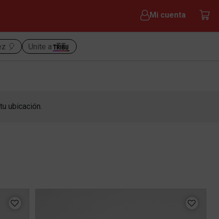
Mi cuenta
ez 🎈
Unite a
tu ubicación.