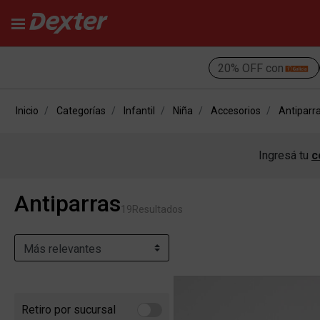
20% OFF con
Inicio
Categorías
Infantil
Niña
Accesorios
Antiparr
Ingresá tu
c
Antiparras
19
Resultados
Retiro por sucursal
Refine by Retiro por sucursal: Retiro por sucursal