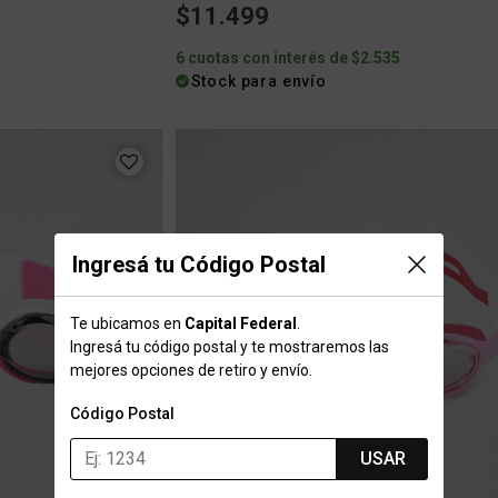
$11.499
6 cuotas con interés de $2.535
Stock para envío
Ingresá tu Código Postal
Te ubicamos en
Capital Federal
.
Ingresá tu código postal y te mostraremos las
mejores opciones de retiro y envío.
Código Postal
USAR