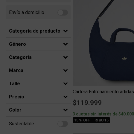
Envío a domicilio
Refine by Envío a domicilio: Envio a domicilio
Categoría de producto
Género
Categoría
Marca
Talle
Cartera Entrenamiento adidas
Precio
$119.999
Color
3 cuotas sin interés de $40.00
15% OFF TRIBU15
Sustentable
Refine by Sustentable: Sustentable