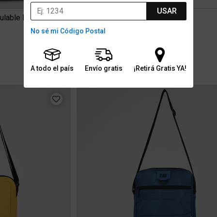
USAR
gulable Desmontable
Bolso Nike Heritage Bag
No sé mi Código Postal
$54.999
0
2 cuotas sin interés de $27.500
15% OFF TRIBU15
A todo el país
Envío gratis
¡Retirá Gratis YA!