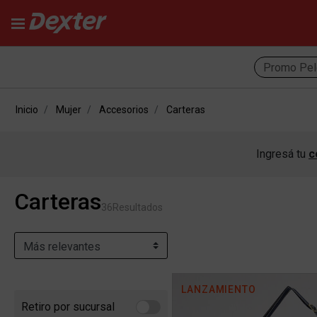
Promo Pel
Inicio
Mujer
Accesorios
Carteras
Ingresá tu
c
Carteras
36
Resultados
LANZAMIENTO
Retiro por sucursal
Refine by Retiro por sucursal: Retiro por sucursal