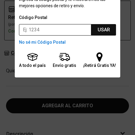
mejores opciones de retiro y envío.
Retiro
Envío
Código Postal
(por una sucursal)
(a domicilio)
USAR
Con stock
Con stock
No sé mi Código Postal
Consultar stock en sucursales
A todo el país
Envío gratis
¡Retirá Gratis YA!
Cantidad
Quiero
-
+
AGREGAR AL CARRITO
Descripción