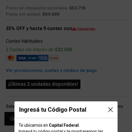
Precio sin impuestos nacionales:
$53.718
Precio por unidad:
$64.999
35% OFF y hasta 9 cuotas con
Cuotas habituales
2 Cuotas sin interés de
$32.500
Ver promociones, cuotas y medios de pago
¡Últimas 2 unidades disponibles!
Seleccioná talle (ARG) y conocé las opciones de retiro/envío
Ingresá tu Código Postal
Único
Te ubicamos en
Capital Federal
.
Ingresá tu código postal y te mostraremos las