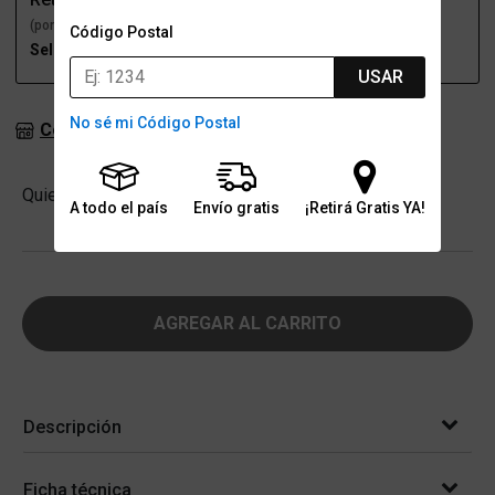
(por una sucursal)
(a domicilio)
Código Postal
Seleccioná talle
Seleccioná talle
USAR
No sé mi Código Postal
Consultar stock en sucursales
Cantidad
Quiero
-
+
A todo el país
Envío gratis
¡Retirá Gratis YA!
AGREGAR AL CARRITO
Descripción
Ficha técnica