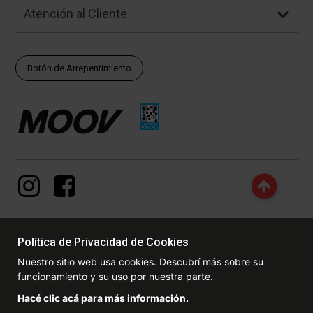
Atención al Cliente
Botón de Arrepentimiento
Política de Privacidad de Cookies
© Copyright - 2017 - 2026 www.dexter.com.ar, TODOS LOS
Nuestro sitio web usa cookies. Descubrí más sobre su
DERECHOS RESERVADOS. Las fotos contenidas en este site, el
funcionamiento y su uso por nuestra parte.
logotipo y las marcas son propiedad de www.dexter.com.ar y/o de
sus respectivos titulares. Está prohibida la reproducción total o
Hacé clic acá para más información.
parcial, sin la expresa autorización de la administradora de la