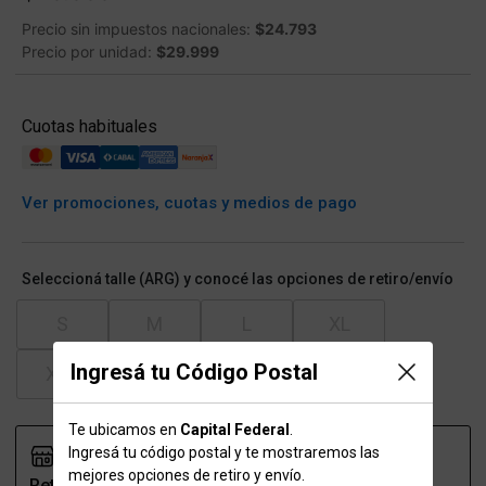
Precio sin impuestos nacionales:
$24.793
Precio por unidad:
$29.999
Cuotas habituales
Ver promociones, cuotas y medios de pago
Seleccioná talle (ARG) y conocé las opciones de retiro/envío
S
M
L
XL
Ingresá tu Código Postal
XXL
Te ubicamos en
Capital Federal
.
Ingresá tu código postal y te mostraremos las
mejores opciones de retiro y envío.
Retiro
Envío