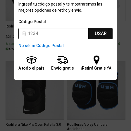
Ingresá tu código postal y te mostraremos las
mejores opciones de retiro y envío.
Código Postal
Rodilleras Ushuaia Acolchada
Rodillera Nike Streak Volleyball
USAR
$21.299
$88.029
6 cuotas con interés de $4.696
2 cuotas sin interés de $44.014
No sé mi Código Postal
Stock para envío
Stock para retiro/envío
A todo el país
Envío gratis
¡Retirá Gratis YA!
Rodillera Nike Pro Open Patella 3.0
Rodilleras Vóley Ushuaia
Acolchada