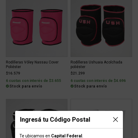
Rodilleras Vóley Nassau Cover
Rodilleras Ushuaia Acolchada
Poliéster
poliéster
$16.579
$21.299
6 cuotas con interés de $3.655
6 cuotas con interés de $4.696
Stock para envío
Stock para envío
Ingresá tu Código Postal
Te ubicamos en
Capital Federal
.