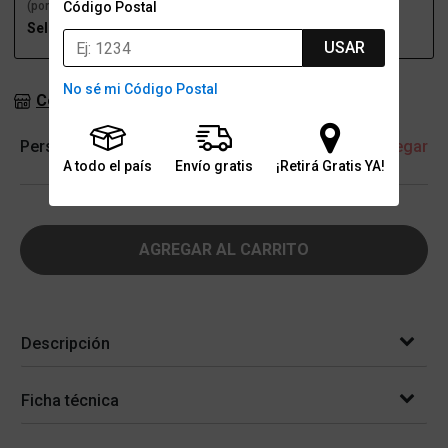
Código Postal
(por una sucursal)
(a domicilio)
Seleccioná talle
Seleccioná talle
USAR
No sé mi Código Postal
Consultar stock en sucursales
Personalización
+ Agregar
A todo el país
Envío gratis
¡Retirá Gratis YA!
AGREGAR AL CARRITO
Descripción
Ficha técnica