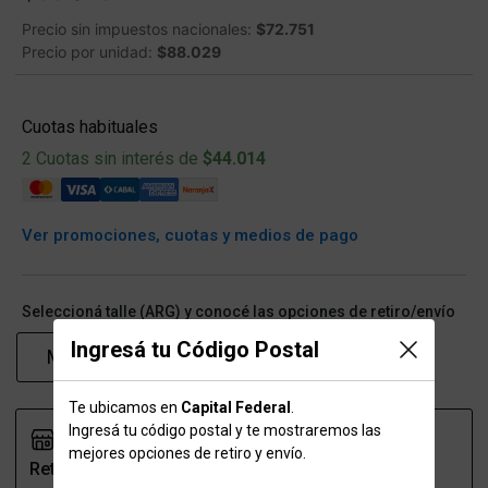
Precio sin impuestos nacionales:
$72.751
Precio por unidad:
$88.029
Cuotas habituales
2 Cuotas sin interés de
$44.014
Ver promociones, cuotas y medios de pago
Seleccioná talle (ARG) y conocé las opciones de retiro/envío
Ingresá tu Código Postal
M-L
XL-XXL
Te ubicamos en
Capital Federal
.
Ingresá tu código postal y te mostraremos las
mejores opciones de retiro y envío.
Retiro
Envío