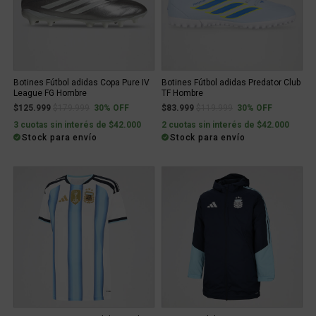
Botines Fútbol adidas Copa Pure IV
Botines Fútbol adidas Predator Club
League FG Hombre
TF Hombre
Price reduced from
to
Price reduced from
to
$125.999
$179.999
30% OFF
$83.999
$119.999
30% OFF
3 cuotas sin interés de $42.000
2 cuotas sin interés de $42.000
Stock para envío
Stock para envío