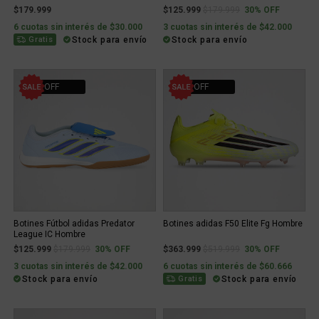
Price reduced from
to
$179.999
$125.999
$179.999
30% OFF
6 cuotas sin interés de $30.000
3 cuotas sin interés de $42.000
Stock para envío
Stock para envío
Gratis
30% OFF
30% OFF
Botines Fútbol adidas Predator
Botines adidas F50 Elite Fg Hombre
League IC Hombre
Price reduced from
to
Price reduced from
to
$125.999
$179.999
30% OFF
$363.999
$519.999
30% OFF
3 cuotas sin interés de $42.000
6 cuotas sin interés de $60.666
Stock para envío
Stock para envío
Gratis