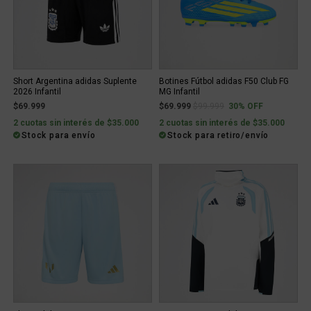
Short Argentina adidas Suplente
Botines Fútbol adidas F50 Club FG
2026 Infantil
MG Infantil
Price reduced from
to
$69.999
$69.999
$99.999
30% OFF
2 cuotas sin interés de $35.000
2 cuotas sin interés de $35.000
Stock para envío
Stock para retiro/envío