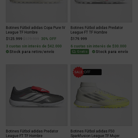
Botines Fútbol adidas Copa Pure IV
Botines Fútbol adidas Predator
League TF Hombre
League FT TF Hombre
Price reduced from
to
$125.999
$179.999
30% OFF
$179.999
3 cuotas sin interés de $42.000
6 cuotas sin interés de $30.000
Stock para retiro/envío
Stock para envío
Gratis
30% OFF
Botines Fútbol adidas Predator
Botines Fútbol adidas F50
League FT TF Hombre
Sparkfusion League TF Mujer