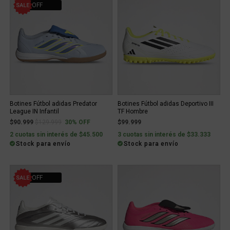
30% OFF
Botines Fútbol adidas Predator
Botines Fútbol adidas Deportivo III
League IN Infantil
TF Hombre
Price reduced from
to
$90.999
$129.999
30% OFF
$99.999
2 cuotas sin interés de $45.500
3 cuotas sin interés de $33.333
Stock para envío
Stock para envío
30% OFF