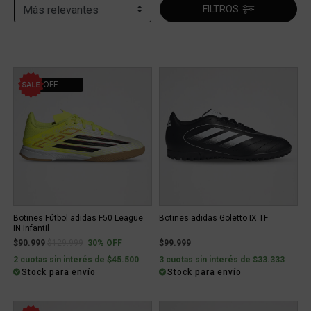
FILTROS
30% OFF
Botines Fútbol adidas F50 League
Botines adidas Goletto IX TF
IN Infantil
Price reduced from
to
$90.999
$129.999
30% OFF
$99.999
2 cuotas sin interés de $45.500
3 cuotas sin interés de $33.333
Stock para envío
Stock para envío