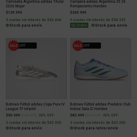
Camiseta Argentina adidas Titular
Campera adidas Argentina 25 26
2026 Mujer
Rompeviento Hombre
$139.999
$349.999
3 cuotas sin interés de $46.666
6 cuotas sin interés de $58.333
Stock para envío
Stock para envío
Gratis
30% OFF
30% OFF
Botines Fútbol adidas Copa Pure IV
Botines Fútbol adidas Predator Club
League TF Infantil
Indoor Sala IC Hombre
Price reduced from
to
Price reduced from
to
$90.999
$129.999
30% OFF
$83.999
$119.999
30% OFF
2 cuotas sin interés de $45.500
2 cuotas sin interés de $42.000
Stock para envío
Stock para retiro/envío