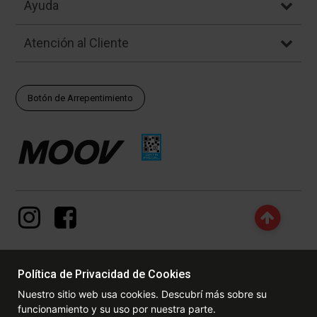
Ayuda
Atención al Cliente
Botón de Arrepentimiento
Política de Privacidad de Cookies
© Copyright - 2017 - 2026 www.dexter.com.ar, TODOS LOS
Nuestro sitio web usa cookies. Descubrí más sobre su
DERECHOS RESERVADOS. Las fotos contenidas en este site, el
funcionamiento y su uso por nuestra parte.
logotipo y las marcas son propiedad de www.dexter.com.ar y/o de