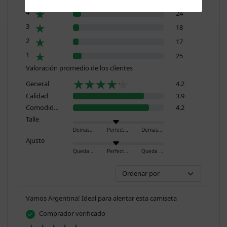
4
24
3
18
2
17
1
25
Valoración promedio de los clientes
General
4.2
Calidad
3.9
Comodidad
4.2
Talle
Demasiado pequeño
Perfecto
Demasiado grande
Ajuste
Queda ajustado
Perfecto
Queda holgado
Vamos Argentina! Ideal para alentar esta camiseta
Comprador verificado