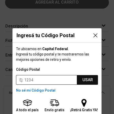
AGREGAR AL CARRITO
Descripción
Ingresá tu Código Postal
Ficha técnica
Te ubicamos en
Capital Federal
.
Ingresá tu código postal y te mostraremos las
Entregas
mejores opciones de retiro y envío.
Cambios y devoluciones
Código Postal
USAR
No sé mi Código Postal
Reseñas
(
257
)
4.2
Resumen de valoraciones
A todo el país
Envío gratis
¡Retirá Gratis YA!
5
173