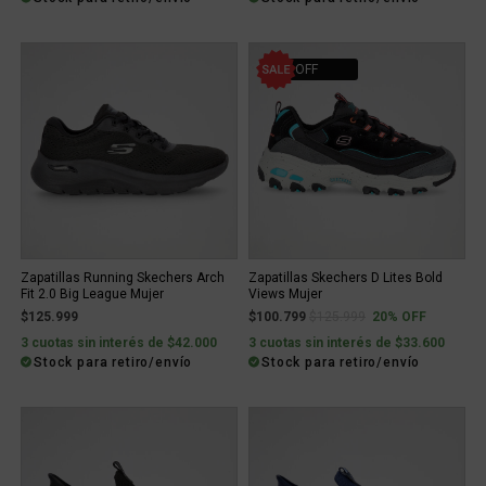
20% OFF
Zapatillas Running Skechers Arch
Zapatillas Skechers D Lites Bold
Fit 2.0 Big League Mujer
Views Mujer
Price reduced from
to
$125.999
$100.799
$125.999
20% OFF
3 cuotas sin interés de $42.000
3 cuotas sin interés de $33.600
Stock para retiro/envío
Stock para retiro/envío