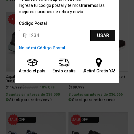
Ingresá tu código postal y te mostraremos las
mejores opciones de retiro y envío.
10% OFF
Código Postal
USAR
No sé mi Código Postal
A todo el país
Envío gratis
¡Retirá Gratis YA!
Zapatillas Running Skechers Go
Zapatillas Skechers Go Run Pure 3
Run Pure 4 Mujer
Mujer
Price reduced from
to
$116.999
$129.999
10% OFF
$109.999
3 cuotas sin interés de $39.000
3 cuotas sin interés de $36.666
Stock para retiro/envío
Stock para retiro/envío
20% OFF
20% OFF