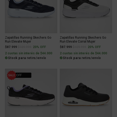
Zapatillas Running Skechers Go
Zapatillas Running Skechers Go
Run Elevate Mujer
Run Elevate Corral Mujer
Price reduced from
to
Price reduced from
to
$87.999
$109.999
20% OFF
$87.999
$109.999
20% OFF
2 cuotas sin interés de $44.000
2 cuotas sin interés de $44.000
Stock para retiro/envío
Stock para retiro/envío
20% OFF