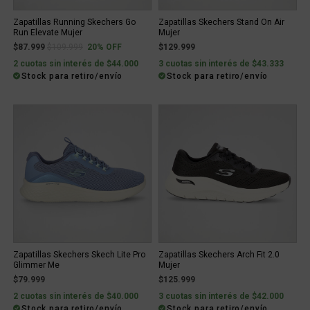
Zapatillas Running Skechers Go
Zapatillas Skechers Stand On Air
Run Elevate Mujer
Mujer
Price reduced from
to
$87.999
$109.999
20% OFF
$129.999
2 cuotas sin interés de $44.000
3 cuotas sin interés de $43.333
Stock para retiro/envío
Stock para retiro/envío
Zapatillas Skechers Skech Lite Pro
Zapatillas Skechers Arch Fit 2.0
Glimmer Me
Mujer
$79.999
$125.999
2 cuotas sin interés de $40.000
3 cuotas sin interés de $42.000
Stock para retiro/envío
Stock para retiro/envío