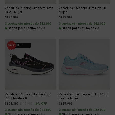
Zapatillas Running Skechers Arch
Zapatillas Skechers Ultra Flex 3.0
Fit 2.0 Mujer
Mujer
$125.999
$125.999
3 cuotas sin interés de $42.000
3 cuotas sin interés de $42.000
Stock para retiro/envío
Stock para retiro/envío
10% OFF
Zapatillas Running Skechers Go
Zapatillas Skechers Arch Fit 2.0 Big
Run Elevate 2.0
League Mujer
Price reduced from
to
$104.399
$115.999
10% OFF
$125.999
3 cuotas sin interés de $34.800
3 cuotas sin interés de $42.000
Stock para retiro/envío
Stock para retiro/envío