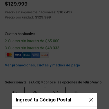
$129.999
Precio sin impuestos nacionales:
$107.437
Precio por unidad:
$129.999
Cuotas habituales
2 Cuotas sin interés de
$65.000
3 Cuotas sin interés de
$43.333
Ver promociones, cuotas y medios de pago
Seleccioná talle (ARG) y conocé las opciones de retiro/envío
35
36
37
38
Ingresá tu Código Postal
39
40