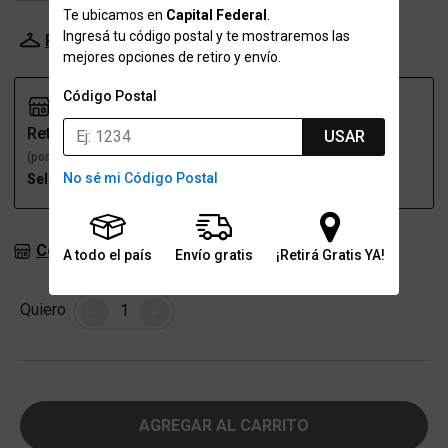
Te ubicamos en
Capital Federal
.
Ingresá tu código postal y te mostraremos las
Probador Virtual
Tabla de talles
mejores opciones de retiro y envío.
Código Postal
Retiro
Envío
USAR
(por una sucursal)
(a domicilio)
No sé mi Código Postal
Seleccioná talle
Seleccioná talle
Consultar stock en sucursales
A todo el país
Envío gratis
¡Retirá Gratis YA!
Cantidad
Quiero
-
+
AGREGAR AL CARRITO