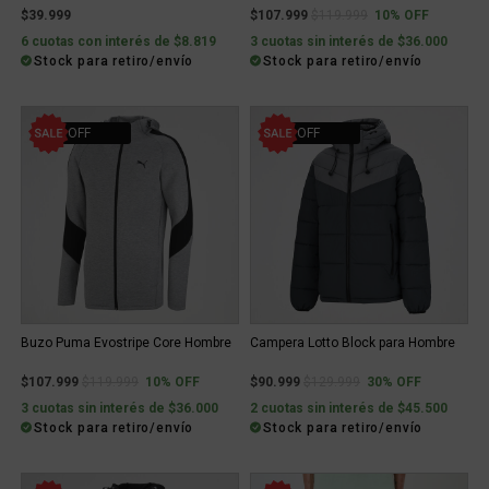
Price reduced from
to
$39.999
$107.999
$119.999
10% OFF
6 cuotas con interés de $8.819
3 cuotas sin interés de $36.000
Stock para retiro/envío
Stock para retiro/envío
10% OFF
30% OFF
Buzo Puma Evostripe Core Hombre
Campera Lotto Block para Hombre
Price reduced from
to
Price reduced from
to
$107.999
$119.999
10% OFF
$90.999
$129.999
30% OFF
3 cuotas sin interés de $36.000
2 cuotas sin interés de $45.500
Stock para retiro/envío
Stock para retiro/envío