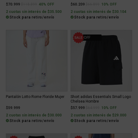
Price reduced from
to
Price reduced from
to
$70.999
$118.899
40% OFF
$60.209
$66.899
10% OFF
2 cuotas sin interés de $35.500
2 cuotas sin interés de $30.104
Stock para retiro/envío
Stock para retiro/envío
10% OFF
Pantalón Lotto Rome Floride Mujer
Short adidas Essentials Small Logo
Chelsea Hombre
Price reduced from
to
$59.999
$57.999
$64.999
10% OFF
2 cuotas sin interés de $30.000
2 cuotas sin interés de $29.000
Stock para retiro/envío
Stock para retiro/envío