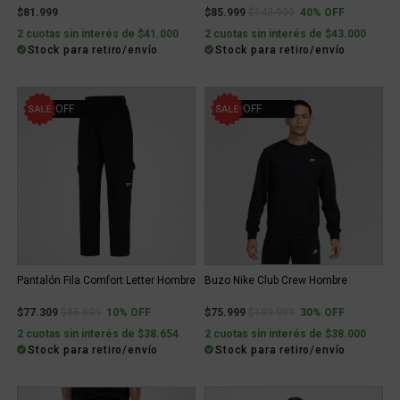
Price reduced from
to
$81.999
$85.999
$143.999
40% OFF
2 cuotas sin interés de $41.000
2 cuotas sin interés de $43.000
Stock para retiro/envío
Stock para retiro/envío
10% OFF
30% OFF
Pantalón Fila Comfort Letter Hombre
Buzo Nike Club Crew Hombre
Price reduced from
to
Price reduced from
to
$77.309
$85.899
10% OFF
$75.999
$109.999
30% OFF
2 cuotas sin interés de $38.654
2 cuotas sin interés de $38.000
Stock para retiro/envío
Stock para retiro/envío