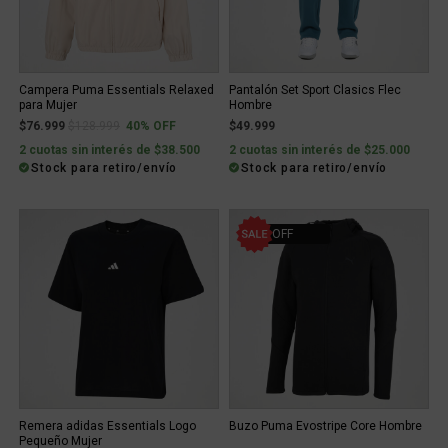
Campera Puma Essentials Relaxed
Pantalón Set Sport Clasics Flec
para Mujer
Hombre
Price reduced from
to
$76.999
$128.999
40% OFF
$49.999
2 cuotas sin interés de $38.500
2 cuotas sin interés de $25.000
Stock para retiro/envío
Stock para retiro/envío
10% OFF
Remera adidas Essentials Logo
Buzo Puma Evostripe Core Hombre
Pequeño Mujer