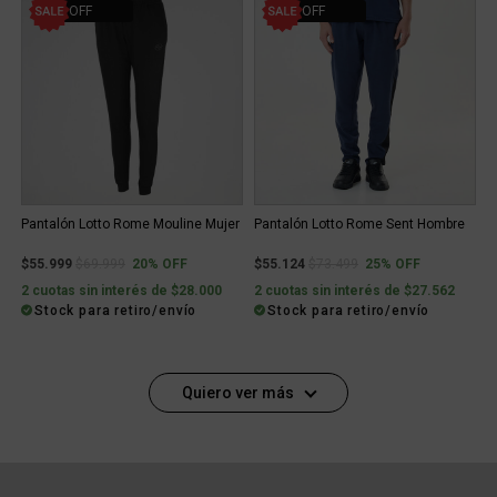
20% OFF
25% OFF
Pantalón Lotto Rome Mouline Mujer
Pantalón Lotto Rome Sent Hombre
Price reduced from
to
Price reduced from
to
$55.999
$69.999
20% OFF
$55.124
$73.499
25% OFF
2 cuotas sin interés de $28.000
2 cuotas sin interés de $27.562
Stock para retiro/envío
Stock para retiro/envío
Quiero ver más