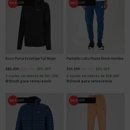
25% OFF
20% OFF
Buzo Puma Evostripe Full Mujer
Pantalón Lotto Rome Block Hombre
Price reduced from
to
Price reduced from
to
$82.499
$109.999
25% OFF
$55.999
$69.999
20% OFF
2 cuotas sin interés de $41.250
2 cuotas sin interés de $28.000
Stock para retiro/envío
Stock para retiro/envío
25% OFF
41% OFF