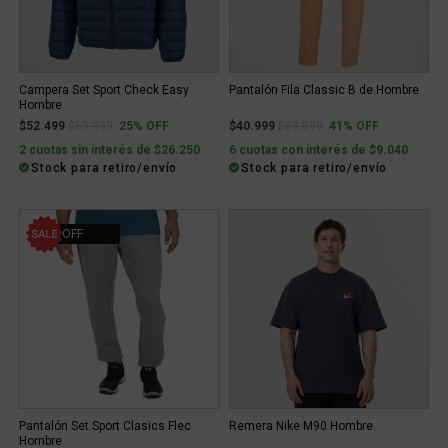
Campera Set Sport Check Easy
Pantalón Fila Classic B de Hombre
Hombre
Price reduced from
to
Price reduced from
to
$52.499
$69.999
25% OFF
$40.999
$69.899
41% OFF
2 cuotas sin interés de $26.250
6 cuotas con interés de $9.040
Stock para retiro/envío
Stock para retiro/envío
30% OFF
Pantalón Set Sport Clasics Flec
Remera Nike M90 Hombre
Hombre