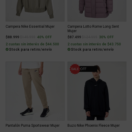
Campera Nike Essential Mujer
Campera Lotto Rome Long Sent
Mujer
Price reduced from
to
Price reduced from
to
$88.999
$149.999
40% OFF
$87.499
$124.999
30% OFF
2 cuotas sin interés de $44.500
2 cuotas sin interés de $43.750
Stock para retiro/envío
Stock para retiro/envío
40% OFF
Pantalón Puma Sportswear Mujer
Buzo Nike Phoenix Fleece Mujer