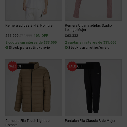
Remera adidas Z.N.E. Hombre
Remera Urbana adidas Studio
Lounge Mujer
Price reduced from
to
$66.999
$74.999
10% OFF
$63.332
2 cuotas sin interés de $33.500
2 cuotas sin interés de $31.666
Stock para retiro/envío
Stock para retiro/envío
40% OFF
10% OFF
Campera Fila Touch Light de
Pantalón Fila Classic B de Mujer
Hombre