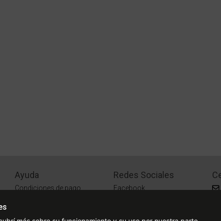
Ayuda
Redes Sociales
Ce
Condiciones de pago
Facebook
Preguntas Frecuentes
Instagram
es
¿Cómo comprar?
cubrí más sobre su funcionamiento y su uso por nuestra parte.