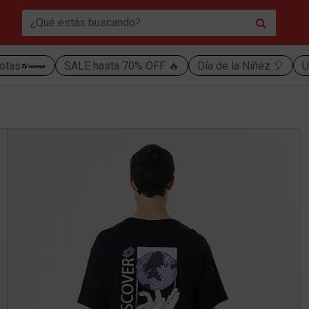
otas
SALE hasta 70% OFF 🔥
Día de la Niñez 🎈
U