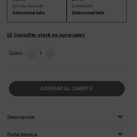
(por una sucursal)
(a domicilio)
Seleccioná talle
Seleccioná talle
Consultar stock en sucursales
Cantidad
Quiero
-
+
AGREGAR AL CARRITO
Descripción
Ficha técnica