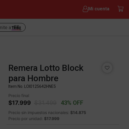
Mi cuenta
nite a
Remera Lotto Block
para Hombre
Item No.
LOI0125642HNE5
Precio final
Price reduced from
to
$17.999
$31.499
43% OFF
Precio sin impuestos nacionales:
$14.875
Precio por unidad:
$17.999