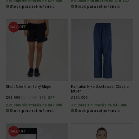
2 cuotas sin interés de $27.500
6 cuotas con interés de $10.142
Stock para retiro/envío
Stock para retiro/envío
10% OFF
Short Nike Chill Terry Mujer
Pantalón Nike Sportswear Classic
Mujer
Price reduced from
to
$93.999
$104.999
10% OFF
$134.999
2 cuotas sin interés de $47.000
3 cuotas sin interés de $45.000
Stock para retiro/envío
Stock para retiro/envío
30% OFF