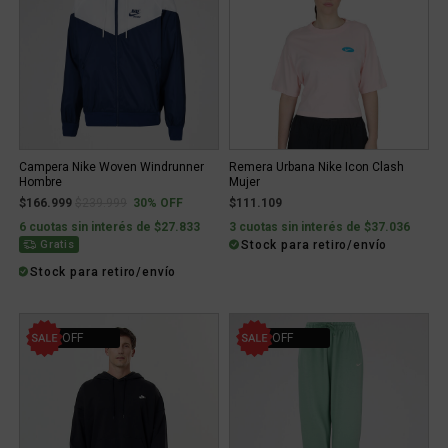
Campera Nike Woven Windrunner
Remera Urbana Nike Icon Clash
Hombre
Mujer
Price reduced from
to
$166.999
$239.999
30% OFF
$111.109
6 cuotas sin interés de $27.833
3 cuotas sin interés de $37.036
Stock para retiro/envío
Gratis
Stock para retiro/envío
10% OFF
10% OFF