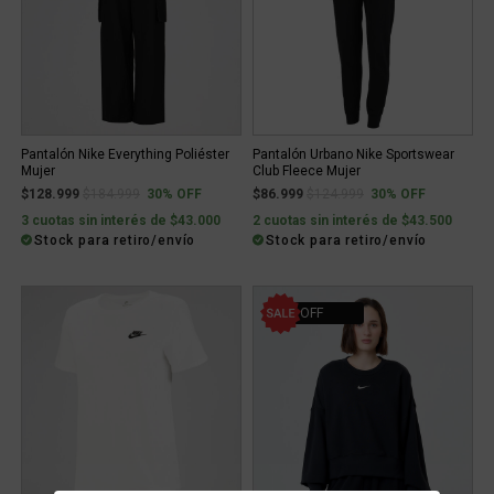
Pantalón Nike Everything Poliéster
Pantalón Urbano Nike Sportswear
Mujer
Club Fleece Mujer
Price reduced from
to
Price reduced from
to
$128.999
$184.999
30% OFF
$86.999
$124.999
30% OFF
3 cuotas sin interés de $43.000
2 cuotas sin interés de $43.500
Stock para retiro/envío
Stock para retiro/envío
10% OFF