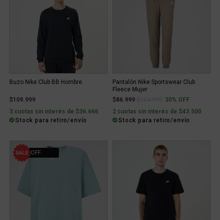
Buzo Nike Club BB Hombre
Pantalón Nike Sportswear Club
Fleece Mujer
Price reduced from
to
$109.999
$86.999
$124.999
30% OFF
3 cuotas sin interés de $36.666
2 cuotas sin interés de $43.500
Stock para retiro/envío
Stock para retiro/envío
21% OFF