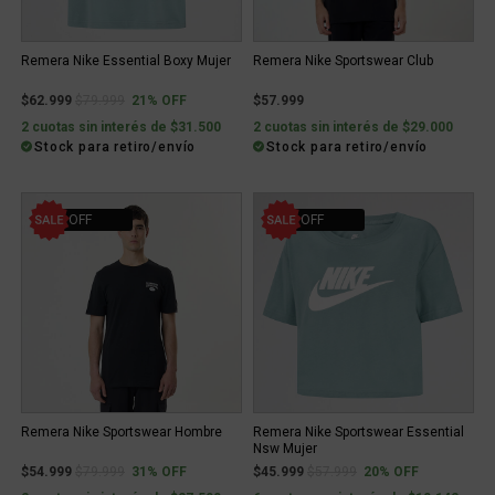
Remera Nike Essential Boxy Mujer
Remera Nike Sportswear Club
Price reduced from
to
$62.999
$79.999
21% OFF
$57.999
2 cuotas sin interés de $31.500
2 cuotas sin interés de $29.000
Stock para retiro/envío
Stock para retiro/envío
31% OFF
20% OFF
Remera Nike Sportswear Hombre
Remera Nike Sportswear Essential
Nsw Mujer
Price reduced from
to
Price reduced from
to
$54.999
$79.999
31% OFF
$45.999
$57.999
20% OFF