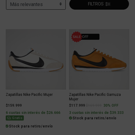
FILTROS
30% OFF
Zapatillas Nike Pacific Mujer
Zapatillas Nike Pacific Gamuza
Mujer
Price reduced from
to
$159.999
$117.999
$169.999
30% OFF
6 cuotas sin interés de $26.666
3 cuotas sin interés de $39.333
Stock para retiro/envío
Gratis
Stock para retiro/envío