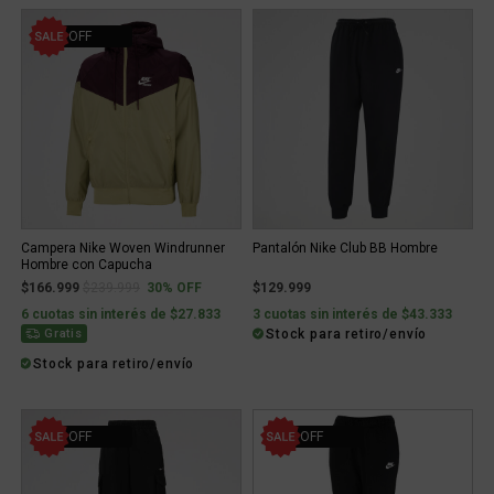
30% OFF
Campera Nike Woven Windrunner
Pantalón Nike Club BB Hombre
Hombre con Capucha
Price reduced from
to
$166.999
$239.999
30% OFF
$129.999
6 cuotas sin interés de $27.833
3 cuotas sin interés de $43.333
Stock para retiro/envío
Gratis
Stock para retiro/envío
30% OFF
30% OFF