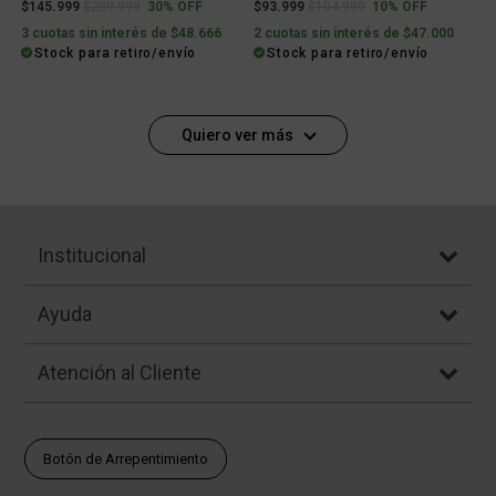
Price reduced from
to
Price reduced from
to
$145.999
$209.999
30% OFF
$93.999
$104.999
10% OFF
3 cuotas sin interés de $48.666
2 cuotas sin interés de $47.000
Stock para retiro/envío
Stock para retiro/envío
Quiero ver más
Institucional
Ayuda
Atención al Cliente
Botón de Arrepentimiento