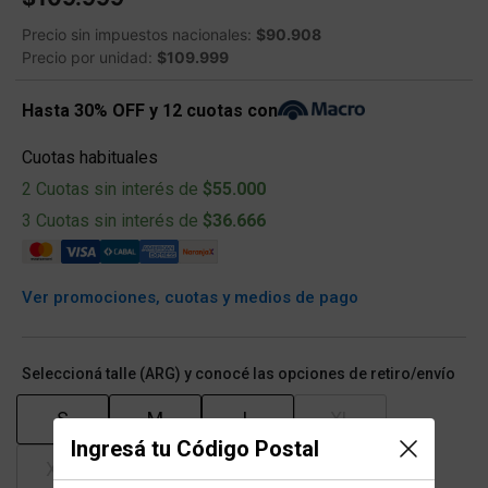
Precio sin impuestos nacionales:
$90.908
Precio por unidad:
$109.999
Hasta 30% OFF y 12 cuotas con
Cuotas habituales
2 Cuotas sin interés de
$55.000
3 Cuotas sin interés de
$36.666
Ver promociones, cuotas y medios de pago
Seleccioná talle (ARG) y conocé las opciones de retiro/envío
S
M
L
XL
Ingresá tu Código Postal
XXL