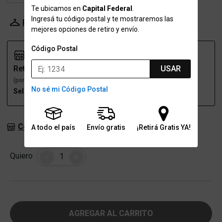
Te ubicamos en
Capital Federal
.
Ingresá tu código postal y te mostraremos las
Probador Virtual
Tabla de talles
mejores opciones de retiro y envío.
Código Postal
Retiro
Envío
USAR
(por una sucursal)
(a domicilio)
No sé mi Código Postal
Seleccioná talle
Seleccioná talle
Consultar stock en sucursales
A todo el país
Envío gratis
¡Retirá Gratis YA!
Cantidad
Quiero
-
+
AGREGAR AL CARRITO