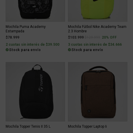
Mochila Puma Academy
Mochila Fútbol Nike Academy Team
Estampada
2.3 Hombre
Price reduced from
to
$78.999
$103.999
$129.999
20% OFF
2 cuotas sin interés de $39.500
3 cuotas sin interés de $34.666
Stock para envío
Stock para envío
Mochila Topper Tenis II 35 L
Mochila Topper Laptop Ii