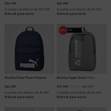
$54.999
$44.999
2 cuotas sin interés de $27.500
6 cuotas con interés de $9.922
Stock para envío
Stock para envío
35% OFF
Mochila Puma Phase Poliéster
Mochila Topper Street 15.5 L
Price reduced from
to
$42.999
$19.999
$30.999
35% OFF
6 cuotas con interés de $9.481
6 cuotas con interés de $4.409
Stock para envío
Stock para envío