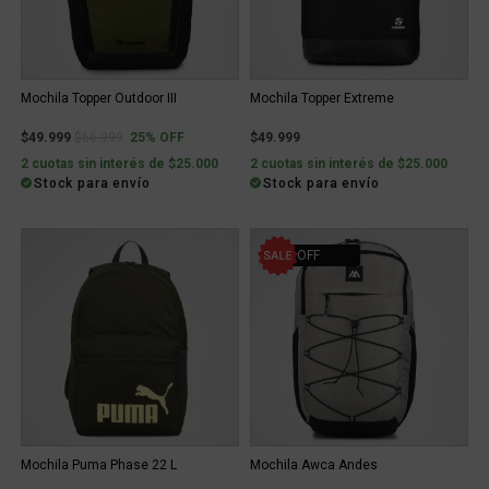
Mochila Topper Outdoor III
Mochila Topper Extreme
Price reduced from
to
$49.999
$66.999
25% OFF
$49.999
2 cuotas sin interés de $25.000
2 cuotas sin interés de $25.000
Stock para envío
Stock para envío
60% OFF
Mochila Puma Phase 22 L
Mochila Awca Andes