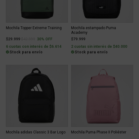
Mochila Topper Extreme Training
Mochila estampado Puma
Academy
Price reduced from
to
$29.999
$42.999
30% OFF
$79.999
6 cuotas con interés de $6.614
2 cuotas sin interés de $40.000
Stock para envío
Stock para envío
Mochila adidas Classic 3 Bar Logo
Mochila Puma Phase II Poliéster