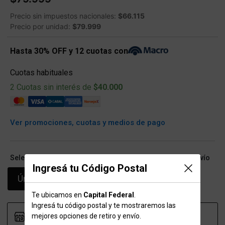
Precio sin impuestos nacionales:
$66.115
Precio por unidad:
$79.999
Hasta 30% OFF y 12 cuotas con
Cuotas habituales
2 Cuotas sin interés de
$40.000
Ver promociones, cuotas y medios de pago
Seleccioná talle (ARG) y conocé las opciones de retiro/envío
Ingresá tu Código Postal
Único
Te ubicamos en
Capital Federal
.
Ingresá tu código postal y te mostraremos las
mejores opciones de retiro y envío.