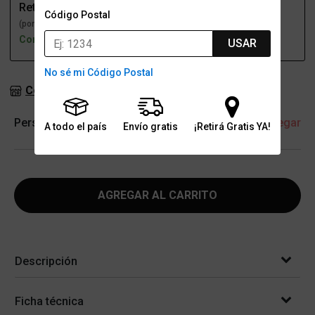
Retiro
Envío
Código Postal
(por una sucursal)
(a domicilio)
Con stock
Con stock
USAR
No sé mi Código Postal
Consultar stock en sucursales
Personalización
+ Agregar
A todo el país
Envío gratis
¡Retirá Gratis YA!
AGREGAR AL CARRITO
Descripción
Ficha técnica