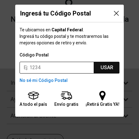
Ingresá tu Código Postal
No encontramos resultados para la
categoría "Tops" que buscaste.
Te ubicamos en
Capital Federal
.
Ingresá tu código postal y te mostraremos las
mejores opciones de retiro y envío.
Volver a la página de inicio
Código Postal
USAR
No sé mi Código Postal
Institucional
Ayuda
A todo el país
Envío gratis
¡Retirá Gratis YA!
Atención al Cliente