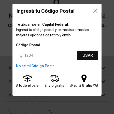
Ingresá tu Código Postal
No encontramos resultados para la
categoría "Pecheras" que buscaste.
Te ubicamos en
Capital Federal
.
Ingresá tu código postal y te mostraremos las
mejores opciones de retiro y envío.
Volver a la página de inicio
Código Postal
USAR
No sé mi Código Postal
Institucional
Ayuda
A todo el país
Envío gratis
¡Retirá Gratis YA!
Atención al Cliente