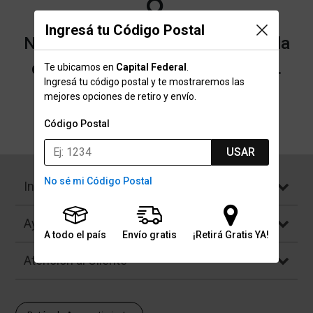
Ingresá tu Código Postal
No encontramos resultados para la
categoría "Boxers" que buscaste.
Te ubicamos en
Capital Federal
.
Ingresá tu código postal y te mostraremos las
mejores opciones de retiro y envío.
Volver a la página de inicio
Código Postal
USAR
No sé mi Código Postal
Institucional
Ayuda
A todo el país
Envío gratis
¡Retirá Gratis YA!
Atención al Cliente