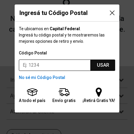
Ingresá tu Código Postal
No encontramos resultados para la
categoría "Pantuflas" que buscaste.
Te ubicamos en
Capital Federal
.
Ingresá tu código postal y te mostraremos las
mejores opciones de retiro y envío.
Volver a la página de inicio
Código Postal
USAR
No sé mi Código Postal
Institucional
Ayuda
A todo el país
Envío gratis
¡Retirá Gratis YA!
Atención al Cliente