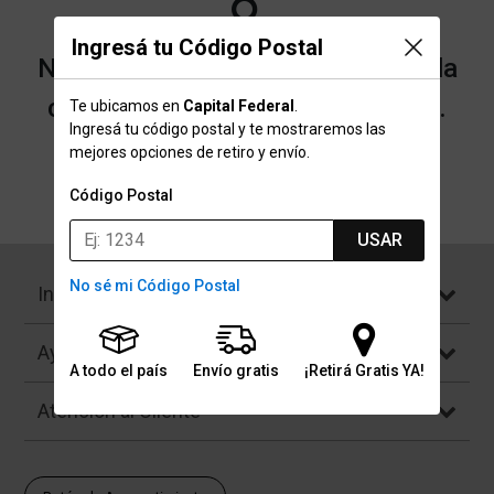
Ingresá tu Código Postal
No encontramos resultados para la
categoría "Toallas" que buscaste.
Te ubicamos en
Capital Federal
.
Ingresá tu código postal y te mostraremos las
mejores opciones de retiro y envío.
Volver a la página de inicio
Código Postal
USAR
No sé mi Código Postal
Institucional
Ayuda
A todo el país
Envío gratis
¡Retirá Gratis YA!
Atención al Cliente