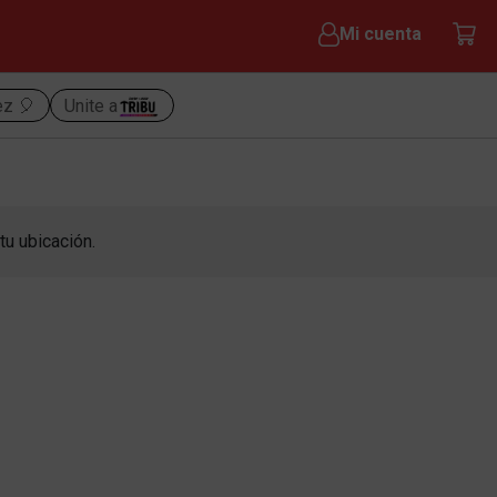
Mi cuenta
ez 🎈
Unite a
tu ubicación.