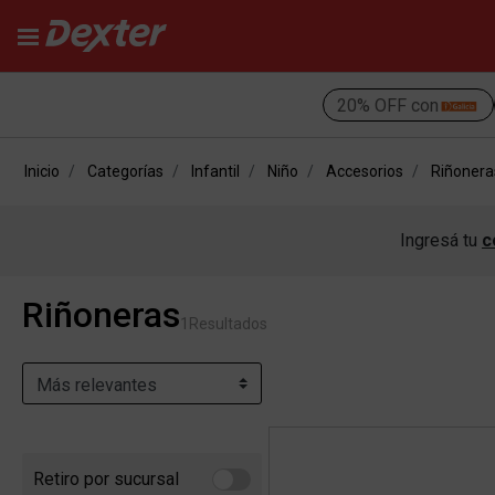
20% OFF con
Inicio
Categorías
Infantil
Niño
Accesorios
Riñonera
Ingresá tu
c
Riñoneras
1
Resultados
Retiro por sucursal
Refine by Retiro por sucursal: Retiro por sucursal