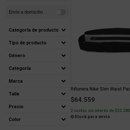
Envío a domicilio
Refine by Envío a domicilio: Envio a domicilio
Categoría de producto
Tipo de producto
Género
Categoría
Marca
Riñonera Nike Slim Waist Pack
Talle
$64.559
Precio
2 cuotas sin interés de $32.28
Stock para envío
Color