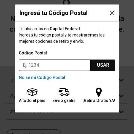
Ingresá tu Código Postal
No encontramos resultados para la
categoría "Plantillas" que buscaste.
Te ubicamos en
Capital Federal
.
Ingresá tu código postal y te mostraremos las
mejores opciones de retiro y envío.
Volver a la página de inicio
Código Postal
USAR
No sé mi Código Postal
Institucional
Ayuda
A todo el país
Envío gratis
¡Retirá Gratis YA!
Atención al Cliente