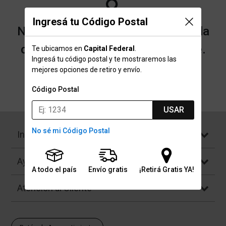
Ingresá tu Código Postal
No encontramos resultados para la
categoría "Patines" que buscaste.
Te ubicamos en
Capital Federal
.
Ingresá tu código postal y te mostraremos las
mejores opciones de retiro y envío.
Volver a la página de inicio
Código Postal
USAR
No sé mi Código Postal
Institucional
Ayuda
A todo el país
Envío gratis
¡Retirá Gratis YA!
Atención al Cliente