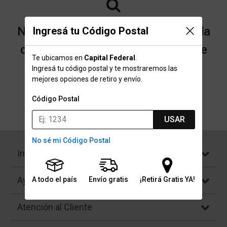
No encontramos resultados para la
Ingresá tu Código Postal
categoría "Chalecos inflables" que
Te ubicamos en
Capital Federal
.
buscaste.
Ingresá tu código postal y te mostraremos las
mejores opciones de retiro y envío.
Código Postal
Volver a la página de inicio
USAR
No sé mi Código Postal
Institucional
Ayuda
A todo el país
Envío gratis
¡Retirá Gratis YA!
Atención al Cliente