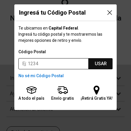
Ingresá tu Código Postal
No encontramos resultados para la
categoría "Casco" que buscaste.
Te ubicamos en
Capital Federal
.
Ingresá tu código postal y te mostraremos las
mejores opciones de retiro y envío.
Volver a la página de inicio
Código Postal
USAR
No sé mi Código Postal
Institucional
Ayuda
A todo el país
Envío gratis
¡Retirá Gratis YA!
Atención al Cliente