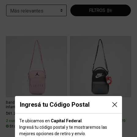
FILTROS
Bandolera Jordan Festival Blacktop
Cartera Nike Bandolera Lunch
Ingresá tu Código Postal
Infantil
Infantil 4 L
$61.239
$56.139
Te ubicamos en
Capital Federal
.
2 cuotas sin interés de $30.620
2 cuotas sin interés de $28.070
Stock para envío
Stock para envío
Ingresá tu código postal y te mostraremos las
mejores opciones de retiro y envío.