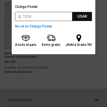
Código Postal
USAR
No sé mi Código Postal
A todo el país
Envío gratis
¡Retirá Gratis YA!
Bandolera con cierre Jordan
Festival Blacktop Infantil
$61.239
2 cuotas sin interés de $30.620
Stock para envío
Institucional