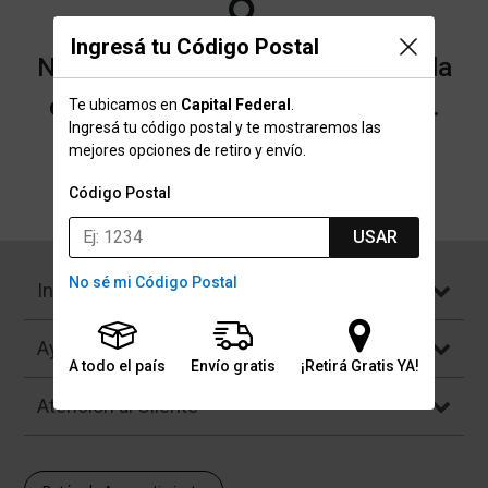
Ingresá tu Código Postal
No encontramos resultados para la
categoría "Boxers" que buscaste.
Te ubicamos en
Capital Federal
.
Ingresá tu código postal y te mostraremos las
mejores opciones de retiro y envío.
Volver a la página de inicio
Código Postal
USAR
No sé mi Código Postal
Institucional
Ayuda
A todo el país
Envío gratis
¡Retirá Gratis YA!
Atención al Cliente