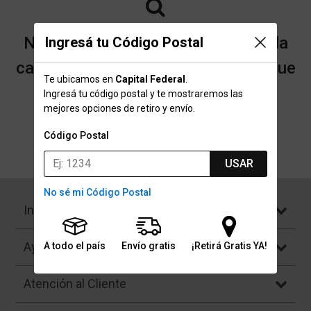
No encontramos resultados para la
Ingresá tu Código Postal
categoría "Baberos y Escarpines" que
Te ubicamos en
Capital Federal
.
buscaste.
Ingresá tu código postal y te mostraremos las
mejores opciones de retiro y envío.
Código Postal
Volver a la página de inicio
USAR
No sé mi Código Postal
Institucional
Ayuda
A todo el país
Envío gratis
¡Retirá Gratis YA!
Atención al Cliente