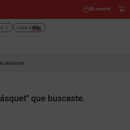
Mi cuenta
ez 🎈
Unite a
tu ubicación.
básquet" que buscaste.