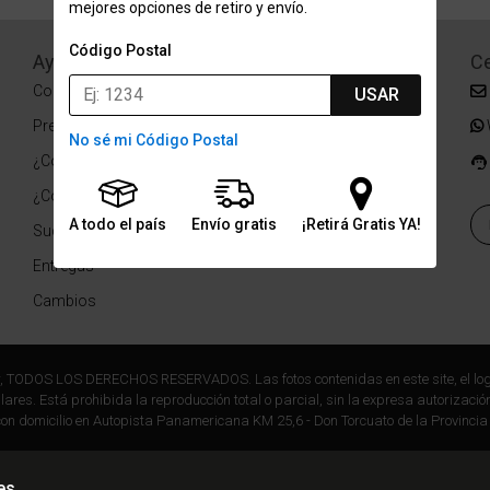
mejores opciones de retiro y envío.
Código Postal
Ayuda
Redes Sociales
Ce
Condiciones de pago
Facebook
USAR
Preguntas Frecuentes
Instagram
No sé mi Código Postal
¿Cómo comprar?
¿Cómo medir tu talle?
A todo el país
Envío gratis
¡Retirá Gratis YA!
Sucursales
Entregas
Cambios
r, TODOS LOS DERECHOS RESERVADOS. Las fotos contenidas en este site, el log
ares. Está prohibida la reproducción total o parcial, sin la expresa autorización
on domicilio en Autopista Panamericana KM 25,6 - Don Torcuato de la Provincia
es