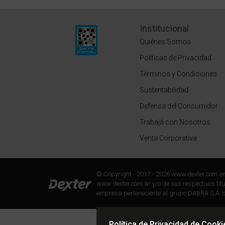
Institucional
Quiénes Somos
Políticas de Privacidad
Términos y Condiciones
Sustentabilidad
Defensa del Consumidor
Trabajá con Nosotros
Venta Corporativa
© Copyright - 2017 - 2026 www.dexter.com.a
www.dexter.com.ar y/o de sus respectivos titul
empresa perteneciente al grupo DABRA S.A. c
Política de Privacidad de Cooki