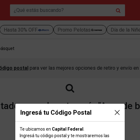
Hasta 30% OFF
Promo Pelotas
Día de la Niñ
básquet
ódigo postal
para ver las mejores opciones de retiro y envío en 
ados para la categoría "Aros de 
Ingresá tu Código Postal
Te ubicamos en
Capital Federal
.
Volver a la página de inicio
Ingresá tu código postal y te mostraremos las