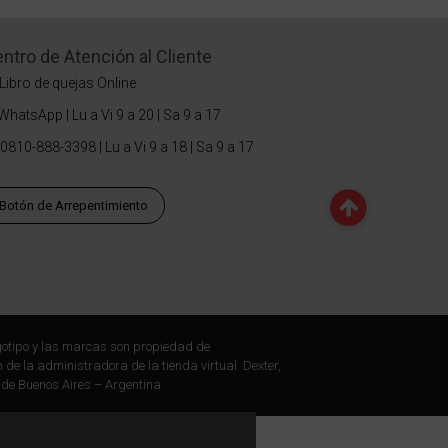
ntro de Atención al Cliente
Libro de quejas Online
WhatsApp | Lu a Vi 9 a 20 | Sa 9 a 17
0810-888-3398 | Lu a Vi 9 a 18 | Sa 9 a 17
Botón de Arrepentimiento
otipo y las marcas son propiedad de
 de la administradora de la tienda virtual. Dexter,
 de Buenos Aires – Argentina.