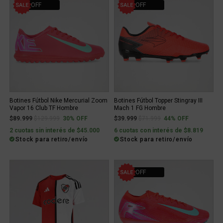
30% OFF
44% OFF
Botines Fútbol Nike Mercurial Zoom
Botines Fútbol Topper Stingray III
Vapor 16 Club TF Hombre
Mach 1 FG Hombre
Price reduced from
to
Price reduced from
to
$89.999
$129.999
30% OFF
$39.999
$71.999
44% OFF
2 cuotas sin interés de $45.000
6 cuotas con interés de $8.819
Stock para retiro/envío
Stock para retiro/envío
30% OFF