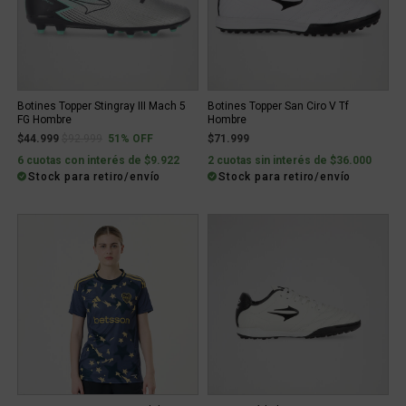
Botines Topper Stingray III Mach 5
Botines Topper San Ciro V Tf
FG Hombre
Hombre
Price reduced from
to
$44.999
$92.999
51% OFF
$71.999
6 cuotas con interés de $9.922
2 cuotas sin interés de $36.000
Stock para retiro/envío
Stock para retiro/envío