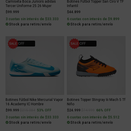
Camiseta Boca Juniors adidas
Botines Fútbol Topper San Ciro V TF
Tercer Uniforme 25 26 Mujer
Infantil
$99.999
$44.899
3 cuotas sin interés de $33.333
6 cuotas con interés de $9.899
Stock para retiro/envío
Stock para retiro/envío
53% OFF
66% OFF
Botines Fútbol Nike Mercurial Vapor
Botines Topper Stingray Iii Mach 5 Tf
16 Academy IC Hombre
Niño
Price reduced from
to
Price reduced from
to
$99.999
$215.384
53% OFF
$24.999
$74.999
66% OFF
3 cuotas sin interés de $33.333
6 cuotas con interés de $5.512
Stock para retiro/envío
Stock para retiro/envío