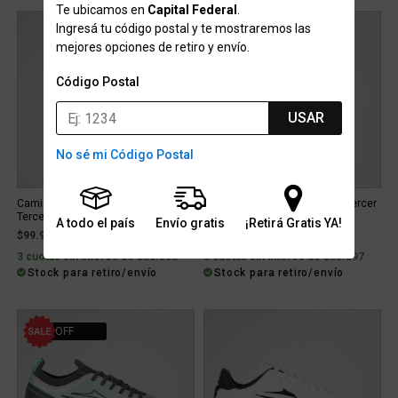
Te ubicamos en
Capital Federal
.
Ingresá tu código postal y te mostraremos las
mejores opciones de retiro y envío.
Código Postal
USAR
No sé mi Código Postal
Camiseta Boca Juniors adidas
Camiseta River Plate adidas Tercer
Tercer Uniforme 25 26 Niño
Uniforme 25 26 Mujer
A todo el país
Envío gratis
¡Retirá Gratis YA!
$99.999
$107.691
3 cuotas sin interés de $33.333
3 cuotas sin interés de $35.897
Stock para retiro/envío
Stock para retiro/envío
51% OFF