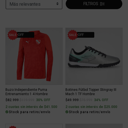
FILTROS
30% OFF
34% OFF
Buzo Independiente Puma
Botines Fútbol Topper Stingray III
Entrenamiento 1 4 Hombre
Mach 1 TF Hombre
Price reduced from
to
Price reduced from
to
$82.999
$119.999
30% OFF
$49.999
$75.999
34% OFF
2 cuotas sin interés de $41.500
2 cuotas sin interés de $25.000
Stock para retiro/envío
Stock para retiro/envío