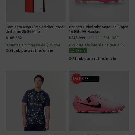
Camiseta River Plate adidas Tercer
Botines Fútbol Nike Mercurial Vapor
Uniforme 25 26 Niño
16 Elite FG Hombre
Price reduced from
to
$105.882
$348.999
$499.999
30% OFF
3 cuotas sin interés de $35.294
6 cuotas sin interés de $58.166
Stock para retiro/envío
Gratis
Stock para retiro/envío
55% OFF