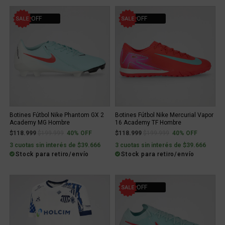
40% OFF
40% OFF
Botines Fútbol Nike Phantom GX 2
Botines Fútbol Nike Mercurial Vapor
Academy MG Hombre
16 Academy TF Hombre
Price reduced from
to
Price reduced from
to
$118.999
$199.999
40% OFF
$118.999
$199.999
40% OFF
3 cuotas sin interés de $39.666
3 cuotas sin interés de $39.666
Stock para retiro/envío
Stock para retiro/envío
30% OFF