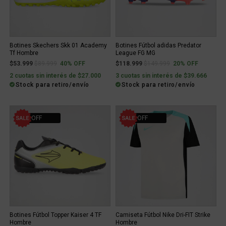
Botines Skechers Skk 01 Academy
Botines Fútbol adidas Predator
Tf Hombre
League FG MG
Price reduced from
to
Price reduced from
to
$53.999
$89.999
40% OFF
$118.999
$149.999
20% OFF
2 cuotas sin interés de $27.000
3 cuotas sin interés de $39.666
Stock para retiro/envío
Stock para retiro/envío
15% OFF
30% OFF
Botines Fútbol Topper Kaiser 4 TF
Camiseta Fútbol Nike Dri-FIT Strike
Hombre
Hombre