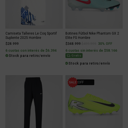
Camiseta Talleres Le Coq Sportif
Botines Fútbol Nike Phantom GX 2
Suplente 2025 Hombre
Elite FG Hombre
Price reduced from
to
$28.999
$348.999
$499.999
30% OFF
6 cuotas con interés de $6.394
6 cuotas sin interés de $58.166
Stock para retiro/envío
Gratis
Stock para retiro/envío
53% OFF