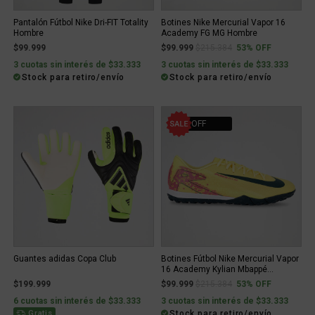
Pantalón Fútbol Nike Dri-FIT Totality
Botines Nike Mercurial Vapor 16
Hombre
Academy FG MG Hombre
Price reduced from
to
$99.999
$99.999
$215.384
53% OFF
3 cuotas sin interés de $33.333
3 cuotas sin interés de $33.333
Stock para retiro/envío
Stock para retiro/envío
53% OFF
Guantes adidas Copa Club
Botines Fútbol Nike Mercurial Vapor
16 Academy Kylian Mbappé...
Price reduced from
to
$199.999
$99.999
$215.384
53% OFF
6 cuotas sin interés de $33.333
3 cuotas sin interés de $33.333
Stock para retiro/envío
Gratis