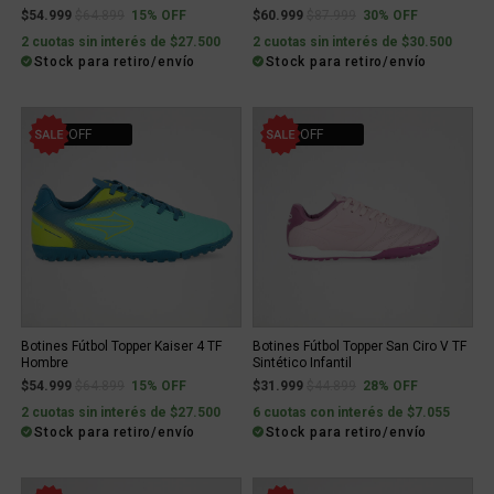
Price reduced from
to
Price reduced from
to
$54.999
$64.899
15% OFF
$60.999
$87.999
30% OFF
2 cuotas sin interés de $27.500
2 cuotas sin interés de $30.500
Stock para retiro/envío
Stock para retiro/envío
15% OFF
28% OFF
Botines Fútbol Topper Kaiser 4 TF
Botines Fútbol Topper San Ciro V TF
Hombre
Sintético Infantil
Price reduced from
to
Price reduced from
to
$54.999
$64.899
15% OFF
$31.999
$44.899
28% OFF
2 cuotas sin interés de $27.500
6 cuotas con interés de $7.055
Stock para retiro/envío
Stock para retiro/envío