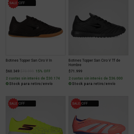
15% OFF
Botines Topper San Ciro V In
Botines Topper San Ciro V Tf de
Hombre
Price reduced from
to
$60.349
$70.999
15% OFF
$71.999
2 cuotas sin interés de $30.174
2 cuotas sin interés de $36.000
Stock para retiro/envío
Stock para retiro/envío
40% OFF
20% OFF