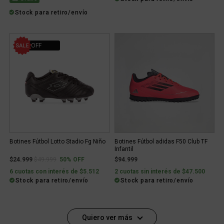
Stock para retiro/envío
50% OFF
Botines Fútbol Lotto Stadio Fg Niño
Botines Fútbol adidas F50 Club TF
Infantil
Price reduced from
to
$24.999
$49.999
50% OFF
$94.999
6 cuotas con interés de $5.512
2 cuotas sin interés de $47.500
Stock para retiro/envío
Stock para retiro/envío
Quiero ver más