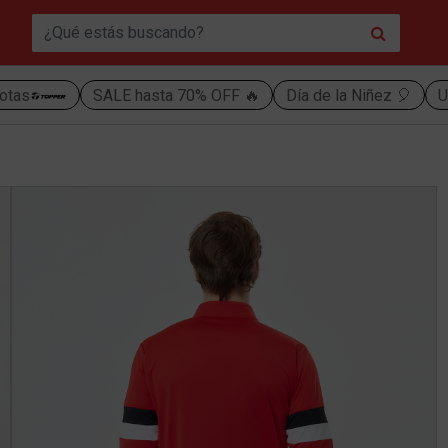
otas
SALE hasta 70% OFF 🔥
Día de la Niñez 🎈
U