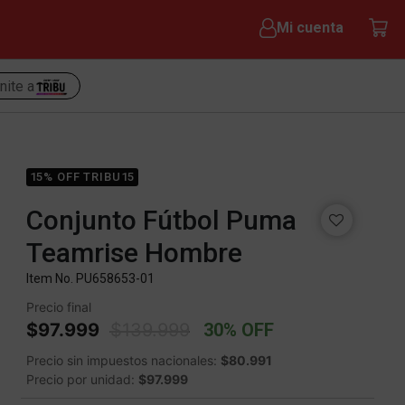
Mi cuenta
nite a
15% OFF TRIBU15
Conjunto Fútbol Puma
Teamrise Hombre
Item No.
PU658653-01
Precio final
Price reduced from
to
$97.999
$139.999
30% OFF
Precio sin impuestos nacionales:
$80.991
Precio por unidad:
$97.999