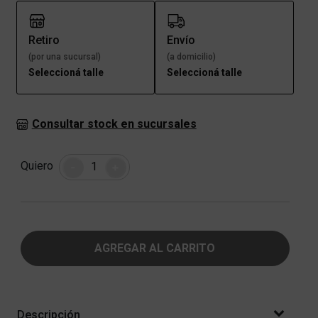
Retiro
Envío
(por una sucursal)
(a domicilio)
Seleccioná talle
Seleccioná talle
Consultar stock en sucursales
Cantidad
Quiero
-
+
AGREGAR AL CARRITO
Descripción