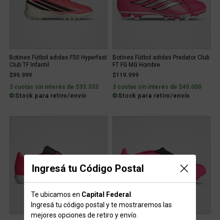
Botines Fútbol adidas F50 Hyperfast
Botines Fútbol adidas Predator Club
Club TF Infantil
FT FG MG Hombre
$99.999
$119.999
3 cuotas sin interés de $33.333
3 cuotas sin interés de $40.000
Stock para retiro/envío
Stock para retiro/envío
Ingresá tu Código Postal
Te ubicamos en
Capital Federal
.
Ingresá tu código postal y te mostraremos las
mejores opciones de retiro y envío.