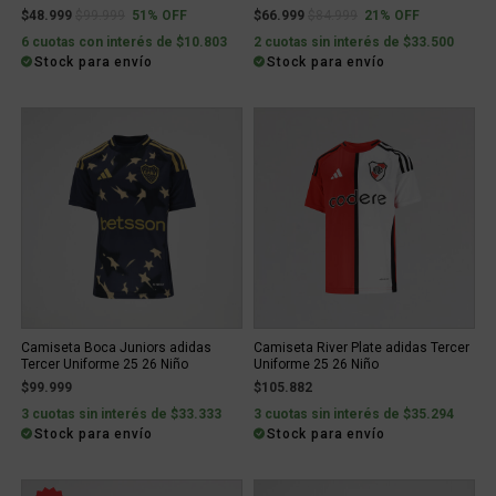
Price reduced from
to
Price reduced from
to
$48.999
$99.999
51% OFF
$66.999
$84.999
21% OFF
6 cuotas con interés de $10.803
2 cuotas sin interés de $33.500
Stock para envío
Stock para envío
Camiseta Boca Juniors adidas
Camiseta River Plate adidas Tercer
Tercer Uniforme 25 26 Niño
Uniforme 25 26 Niño
$99.999
$105.882
3 cuotas sin interés de $33.333
3 cuotas sin interés de $35.294
Stock para envío
Stock para envío