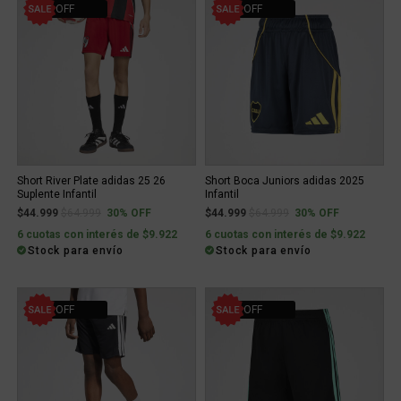
30% OFF
30% OFF
Short River Plate adidas 25 26
Short Boca Juniors adidas 2025
Suplente Infantil
Infantil
Price reduced from
to
Price reduced from
to
$44.999
$64.999
30% OFF
$44.999
$64.999
30% OFF
6 cuotas con interés de $9.922
6 cuotas con interés de $9.922
Stock para envío
Stock para envío
22% OFF
50% OFF