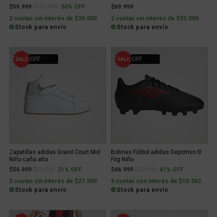
Price reduced from
to
$59.999
$119.999
50% OFF
$69.999
2 cuotas sin interés de $30.000
2 cuotas sin interés de $35.000
Stock para envío
Stock para envío
31% OFF
41% OFF
Zapatillas adidas Grand Court Mid
Botines Fútbol adidas Deportivo III
Niño caña alta
Fxg Niño
Price reduced from
to
Price reduced from
to
$54.999
$79.999
31% OFF
$46.999
$79.999
41% OFF
2 cuotas sin interés de $27.500
6 cuotas con interés de $10.362
Stock para envío
Stock para envío