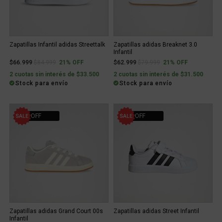
Zapatillas Infantil adidas Streettalk
Zapatillas adidas Breaknet 3.0
Infantil
Price reduced from
to
Price reduced from
to
$66.999
$84.999
21% OFF
$62.999
$79.999
21% OFF
2 cuotas sin interés de $33.500
2 cuotas sin interés de $31.500
Stock para envío
Stock para envío
51% OFF
21% OFF
Zapatillas adidas Grand Court 00s
Zapatillas adidas Street Infantil
Infantil