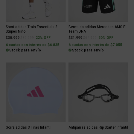
Short adidas Train Essentials 3
Bermuda adidas Mercedes AMG F1
Stripes Niño
Team DNA
Price reduced from
to
Price reduced from
to
$30.999
$39.999
22% OFF
$31.999
$64.999
50% OFF
6 cuotas con interés de $6.835
6 cuotas con interés de $7.055
Stock para envío
Stock para envío
Gorra adidas 3 Tiras Infantil
Antiparras adidas Rip Starter Infantil