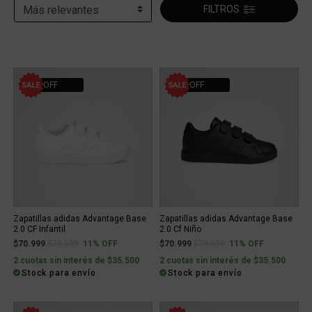
FILTROS
11% OFF
11% OFF
Zapatillas adidas Advantage Base
Zapatillas adidas Advantage Base
2.0 CF Infantil
2.0 Cf Niño
Price reduced from
to
Price reduced from
to
$70.999
$79.999
11% OFF
$70.999
$79.999
11% OFF
2 cuotas sin interés de $35.500
2 cuotas sin interés de $35.500
Stock para envío
Stock para envío