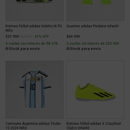
Botines Fútbol adidas Goletto IX FG
Guantes adidas Predator Infantil
Niño
Price reduced from
to
$37.999
$64.999
41% OFF
$49.999
6 cuotas con interés de $8.378
2 cuotas sin interés de $25.000
Stock para envío
Stock para envío
Camiseta Argentina adidas Titular
Botines Fútbol adidas X Crazyfast
10 2026 Niño
Club Ic Infantil