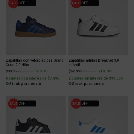
51% OFF
21% OFF
Zapatillas con velcro adidas Grand
Zapatillas adidas Breaknet 3.0
Court 2.0 Niño
Infantil
Price reduced from
to
Price reduced from
to
$33.999
$69.999
51% OFF
$62.999
$79.999
21% OFF
6 cuotas con interés de $7.496
2 cuotas sin interés de $31.500
Stock para envío
Stock para envío
21% OFF
21% OFF