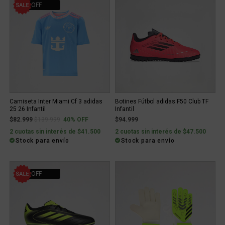
40% OFF
Camiseta Inter Miami Cf 3 adidas
Botines Fútbol adidas F50 Club TF
25 26 Infantil
Infantil
Price reduced from
to
$82.999
$139.999
40% OFF
$94.999
2 cuotas sin interés de $41.500
2 cuotas sin interés de $47.500
Stock para envío
Stock para envío
41% OFF