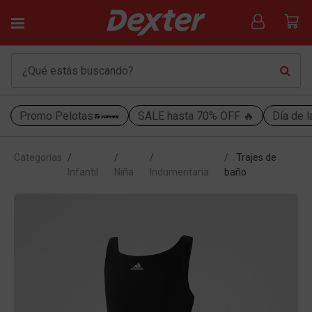
Promo Pelotas
SALE hasta 70% OFF 🔥
Día de l
Categorías
Trajes de
Infantil
Niña
Indumentaria
baño