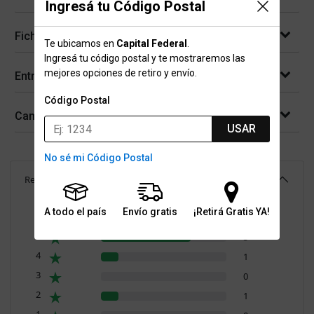
Ingresá tu Código Postal
Ficha técnica
Te ubicamos en
Capital Federal
.
Ingresá tu código postal y te mostraremos las
mejores opciones de retiro y envío.
Entregas
Código Postal
Cambios y devoluciones
USAR
No sé mi Código Postal
Reseñas
(
7
)
4.4
A todo el país
Envío gratis
¡Retirá Gratis YA!
Resumen de valoraciones
5
5
4
1
3
0
2
1
1