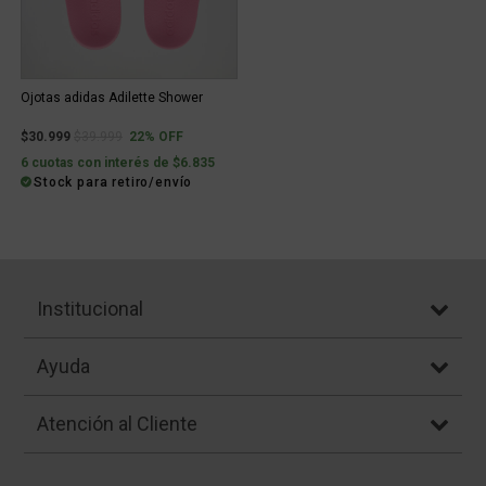
Ojotas adidas Adilette Shower
Price reduced from
to
$30.999
$39.999
22% OFF
6 cuotas con interés de $6.835
Stock para retiro/envío
Institucional
Ayuda
Atención al Cliente