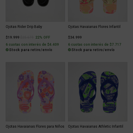
Ojotas Rider Drip Baby
Ojotas Havaianas Flores Infantil
Price reduced from
to
$19.999
$25.679
22% OFF
$34.999
6 cuotas con interés de $4.409
6 cuotas con interés de $7.717
Stock para retiro/envío
Stock para retiro/envío
Ojotas Havaianas Flores para Niños
Ojotas Havaianas Athletic Infantil