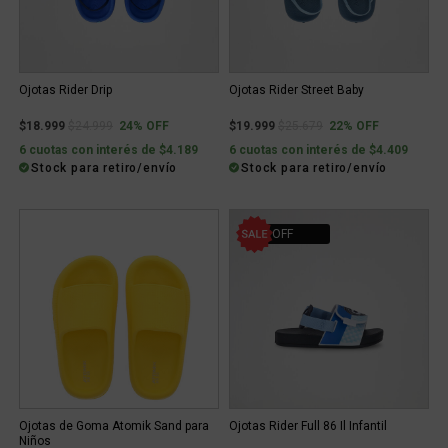
Ojotas Rider Drip
Ojotas Rider Street Baby
Price reduced from
to
Price reduced from
to
$18.999
$24.999
24% OFF
$19.999
$25.679
22% OFF
6 cuotas con interés de $4.189
6 cuotas con interés de $4.409
Stock para retiro/envío
Stock para retiro/envío
44% OFF
Ojotas de Goma Atomik Sand para
Ojotas Rider Full 86 Il Infantil
Niños