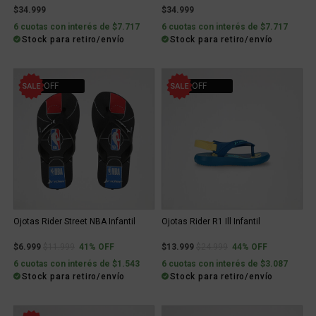
$34.999
$34.999
6 cuotas con interés de $7.717
6 cuotas con interés de $7.717
Stock para retiro/envío
Stock para retiro/envío
41% OFF
44% OFF
Ojotas Rider Street NBA Infantil
Ojotas Rider R1 Ill Infantil
Price reduced from
to
Price reduced from
to
$6.999
$11.999
41% OFF
$13.999
$24.999
44% OFF
6 cuotas con interés de $1.543
6 cuotas con interés de $3.087
Stock para retiro/envío
Stock para retiro/envío