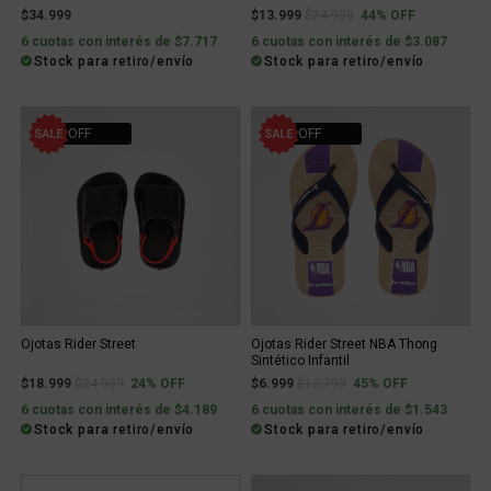
Price reduced from
to
$34.999
$13.999
$24.999
44% OFF
6 cuotas con interés de $7.717
6 cuotas con interés de $3.087
Stock para retiro/envío
Stock para retiro/envío
24% OFF
45% OFF
Ojotas Rider Street
Ojotas Rider Street NBA Thong
Sintético Infantil
Price reduced from
to
Price reduced from
to
$18.999
$24.999
24% OFF
$6.999
$12.799
45% OFF
6 cuotas con interés de $4.189
6 cuotas con interés de $1.543
Stock para retiro/envío
Stock para retiro/envío