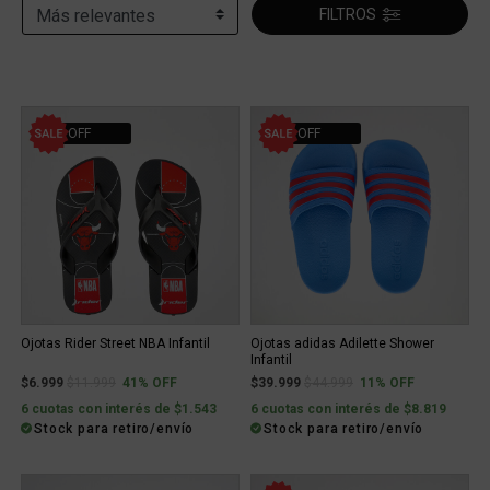
FILTROS
41% OFF
11% OFF
Ojotas Rider Street NBA Infantil
Ojotas adidas Adilette Shower
Infantil
Price reduced from
to
Price reduced from
to
$6.999
$11.999
41% OFF
$39.999
$44.999
11% OFF
6 cuotas con interés de $1.543
6 cuotas con interés de $8.819
Stock para retiro/envío
Stock para retiro/envío