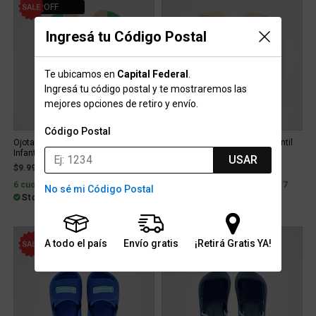
21% OFF
Ingresá tu Código Postal
Te ubicamos en
Capital Federal
.
Ingresá tu código postal y te mostraremos las
mejores opciones de retiro y envío.
Código Postal
Ojotas Rider Street NBA Thong
Ojotas Havaianas Athletic Infantil
Infantil
USAR
Price reduced from
to
$9.999
$12.799
21% OFF
$34.999
6 cuotas con interés de $2.205
6 cuotas con interés de $7.717
No sé mi Código Postal
Stock para retiro/envío
Stock para retiro/envío
A todo el país
Envío gratis
¡Retirá Gratis YA!
24% OFF
22% OFF