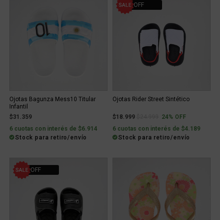
24% OFF
Ojotas Bagunza Mess10 Titular
Ojotas Rider Street Sintético
Infantil
Price reduced from
to
$31.359
$18.999
$24.999
24% OFF
6 cuotas con interés de $6.914
6 cuotas con interés de $4.189
Stock para retiro/envío
Stock para retiro/envío
22% OFF