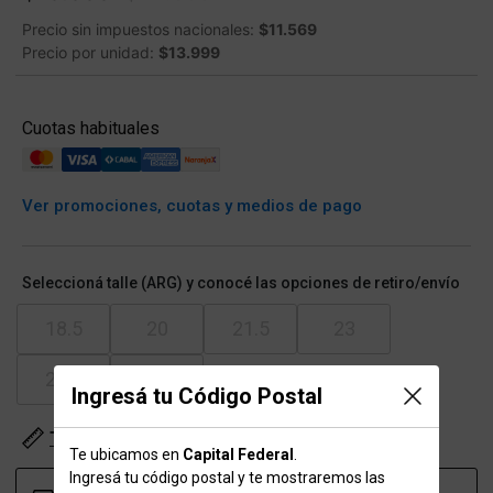
Precio sin impuestos nacionales:
$11.569
Precio por unidad:
$13.999
Cuotas habituales
Ver promociones, cuotas y medios de pago
Seleccioná talle (ARG) y conocé las opciones de retiro/envío
18.5
20
21.5
23
24.5
26
Ingresá tu Código Postal
Tabla de talles
Te ubicamos en
Capital Federal
.
Ingresá tu código postal y te mostraremos las