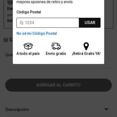
mejores opciones de retiro y envío.
Retiro
Envío
Código Postal
(por una sucursal)
(a domicilio)
Seleccioná talle
Seleccioná talle
USAR
No sé mi Código Postal
Consultar stock en sucursales
A todo el país
Envío gratis
¡Retirá Gratis YA!
Cantidad
Quiero
-
+
AGREGAR AL CARRITO
Descripción