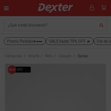
Promo Pelotas
SALE hasta 70% OFF 🔥
Día de l
Categorías
Infantil
Niño
Calzado
Ojotas
44% OFF