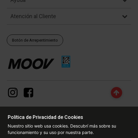
Atención al Cliente
Botón de Arrepentimiento
Política de Privacidad de Cookies
© Copyright - 2017 - 2026 www.dexter.com.ar, TODOS LOS
Nuestro sitio web usa cookies. Descubrí más sobre su
DERECHOS RESERVADOS. Las fotos contenidas en este site, el
funcionamiento y su uso por nuestra parte.
logotipo y las marcas son propiedad de www.dexter.com.ar y/o de