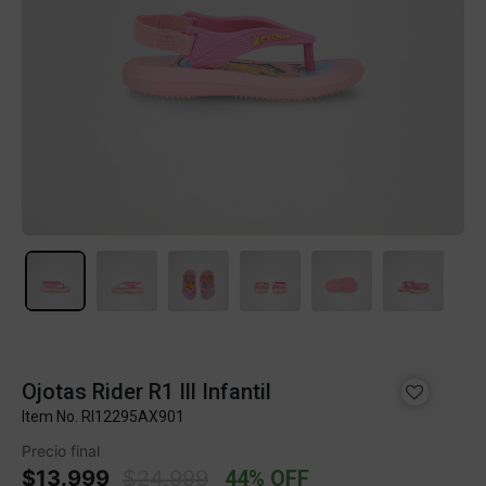
Ojotas Rider R1 Ill Infantil
Item No.
RI12295AX901
Precio final
Price reduced from
to
$13.999
$24.999
44% OFF