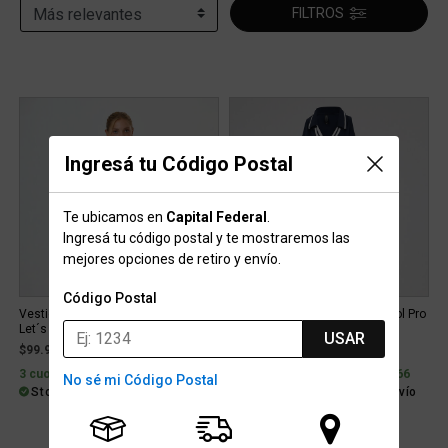
FILTROS
Ingresá tu Código Postal
Te ubicamos en
Capital Federal
.
Ingresá tu código postal y te mostraremos las
mejores opciones de retiro y envío.
Código Postal
Vestido Under Armour Project Rock
Vestido Tenis adidas Climacool Pro
Let´s Go Grind Mujer
Mujer
USAR
$99.999
$189.999
3 cuotas sin interés de $33.333
6 cuotas sin interés de $31.666
No sé mi Código Postal
Stock para envío
Stock para envío
Gratis